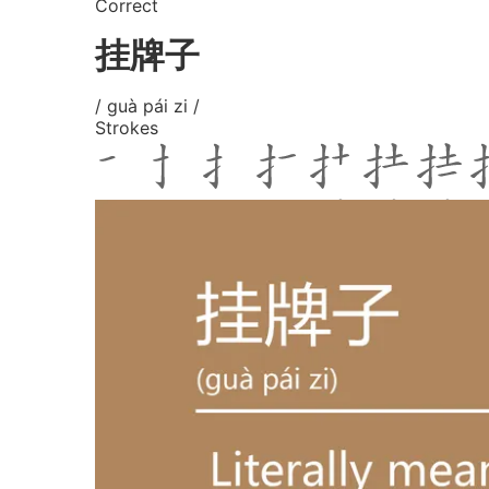
Correct
挂牌子
/ guà pái zi /
Strokes