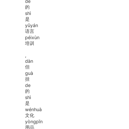
de
的
shì
是
yǔ
yán
语言
péi
xùn
培训
,
dàn
但
guà
挂
de
的
shì
是
wén
huà
文化
yòng
pǐn
用品