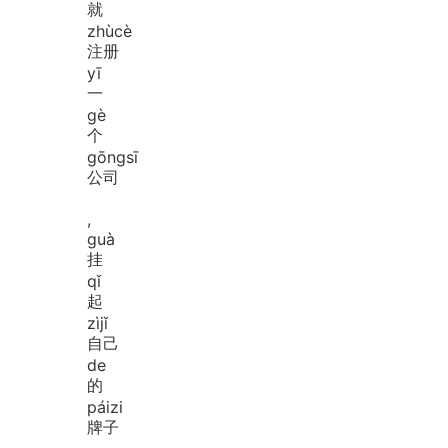
就
zhù
cè
注册
yī
一
gè
个
gōng
sī
公司
,
guà
挂
qǐ
起
zì
jǐ
自己
de
的
pái
zi
牌子