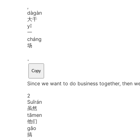
,
dà
gàn
大干
yī
一
cháng
场
。
Copy
Since we want to do business together, then we 
2
Suī
rán
虽然
tā
men
他们
gǎo
搞