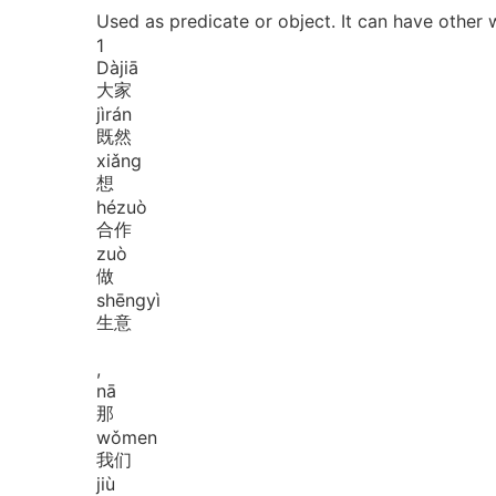
Used as predicate or object. It can ha
1
Dà
jiā
大家
jì
rán
既然
xiǎng
想
hé
zuò
合作
zuò
做
shēng
yì
生意
,
nā
那
wǒ
men
我们
jiù