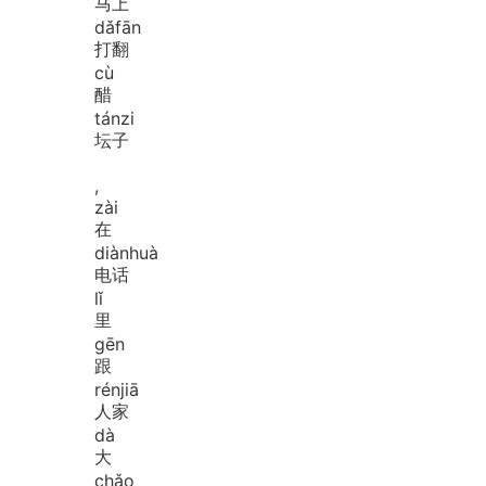
马上
dǎ
fān
打翻
cù
醋
tán
zi
坛子
,
zài
在
diàn
huà
电话
lǐ
里
gēn
跟
rén
jiā
人家
dà
大
chǎo