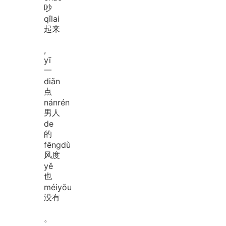
吵
qǐ
lai
起来
,
yī
一
diǎn
点
nán
rén
男人
de
的
fēng
dù
风度
yě
也
méi
yǒu
没有
。