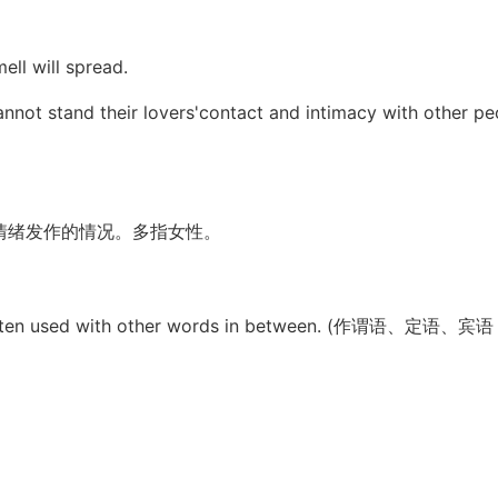
ell will spread.
annot stand their lovers'contact and intimacy with other peo
情绪发作的情况。多指女性。
t, and Often used with other words in between. (作