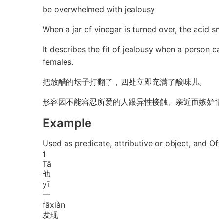
be overwhelmed with jealousy
When a jar of vinegar is turned over, the acid sm
It describes the fit of jealousy when a person c
females.
把放醋的坛子打翻了，四处立即充满了酸味儿。
形容因不能容忍所爱的人跟异性接触、亲近而嫉妒
Example
Used as predicate, attributive or objec
1
Tā
他
yī
一
fā
xiàn
发现