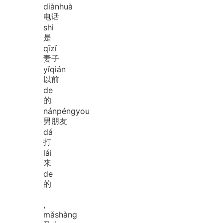
diàn
huà
电话
shì
是
qī
zǐ
妻子
yǐ
qián
以前
de
的
nán
péng
you
男朋友
dá
打
lái
来
de
的
,
mǎ
shàng