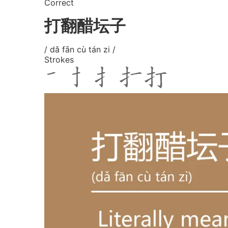
Correct
打翻醋坛子
/ dǎ fān cù tán zi /
Strokes