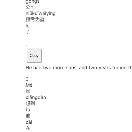
gōng
sī
公司
niǔ
kuī
wéi
yíng
扭亏为盈
le
了
。
Copy
He had two more sons, and two years turned 
3
Méi
没
xiǎng
dào
想到
tā
他
zài
在