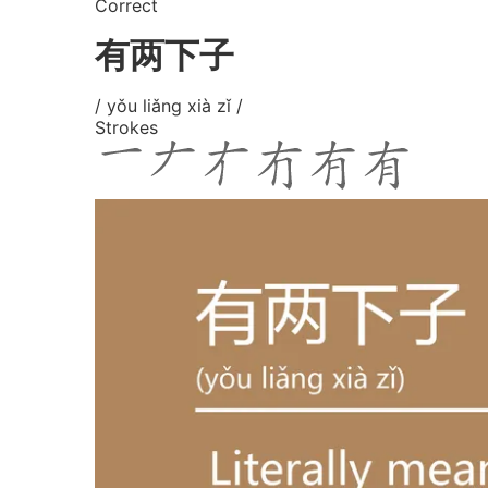
Correct
有两下子
/ yǒu liǎng xià zǐ /
Strokes