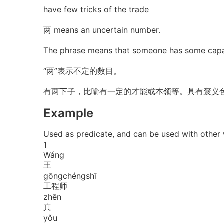
have few tricks of the trade
两 means an uncertain number.
The phrase means that someone has some capa
“两”表示不定的数目。
有两下子，比喻有一定的才能或本领等。具有褒义
Example
Used as predicate, and can be used with
1
Wáng
王
gōng
chéng
shī
工程师
zhēn
真
yǒu