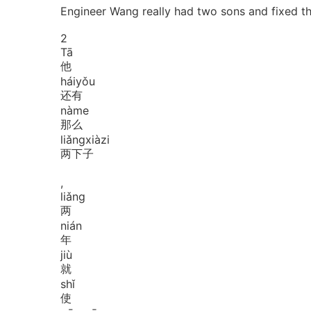
Engineer Wang really had two sons and fixed t
2
Tā
他
hái
yǒu
还有
nà
me
那么
liǎng
xià
zi
两下子
,
liǎng
两
nián
年
jiù
就
shǐ
使