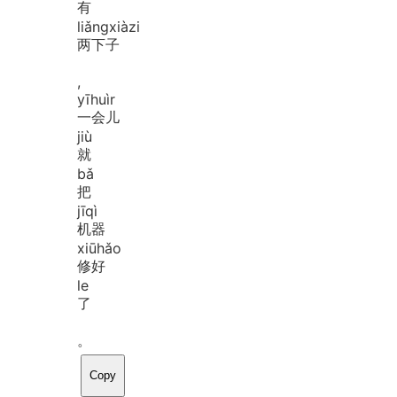
有
liǎng
xià
zi
两下子
,
yī
huìr
一会儿
jiù
就
bǎ
把
jī
qì
机器
xiū
hǎo
修好
le
了
。
Copy