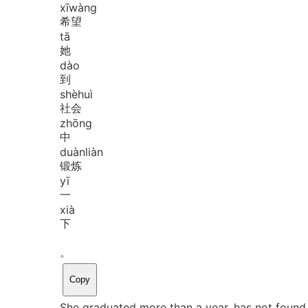
xī
wàng
希望
tā
她
dào
到
shè
huì
社会
zhōng
中
duàn
liàn
锻炼
yī
一
xià
下
。
Copy
She graduated more than a year, has not found a