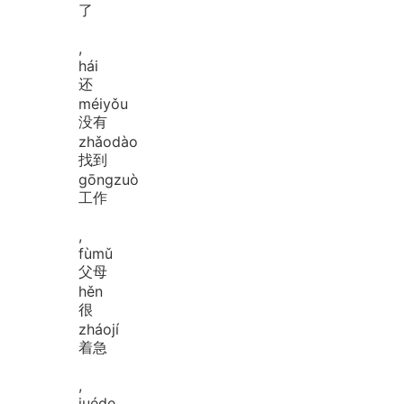
了
,
hái
还
méi
yǒu
没有
zhǎo
dào
找到
gōng
zuò
工作
,
fù
mǔ
父母
hěn
很
zháo
jí
着急
,
jué
de