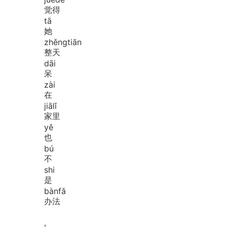
觉得
tā
她
zhěng
tiān
整天
dāi
呆
zài
在
jiā
lǐ
家里
yě
也
bú
不
shi
是
bàn
fǎ
办法
,