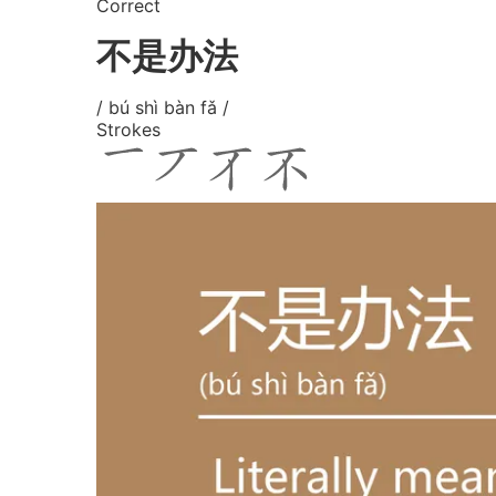
Correct
不是办法
/ bú shì bàn fǎ /
Strokes