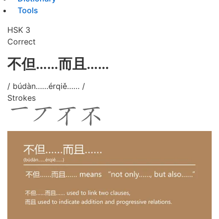
Tools
HSK 3
Correct
不但……而且……
/ búdàn……érqiě…… /
Strokes