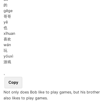
的
gē
ge
哥哥
yě
也
xǐ
huan
喜欢
wán
玩
yóu
xì
游戏
。
Copy
Not only does Bob like to play games, but his brother
also likes to play games.