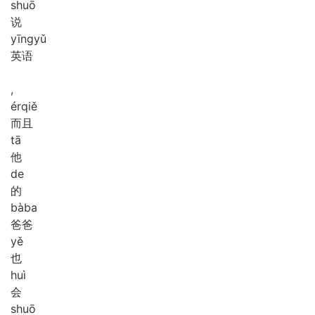
shuō
说
yīng
yǔ
英语
,
ér
qiě
而且
tā
他
de
的
bà
ba
爸爸
yě
也
huì
会
shuō