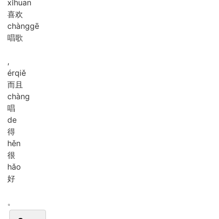
xǐ
huan
喜欢
chàng
gē
唱歌
,
ér
qiě
而且
chàng
唱
de
得
hěn
很
hǎo
好
。