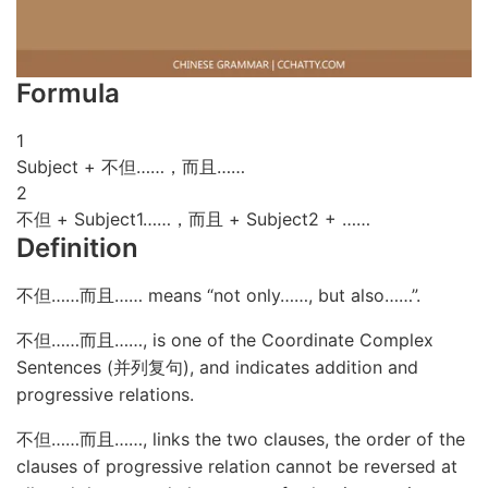
Formula
1
Subject + 不但……，而且……
2
不但 + Subject1……，而且 + Subject2 + ……
Definition
不但……而且…… means “not only……, but also……”.
不但……而且……, is one of the Coordinate Complex
Sentences (并列复句), and indicates addition and
progressive relations.
不但……而且……, links the two clauses, the order of the
clauses of progressive relation cannot be reversed at