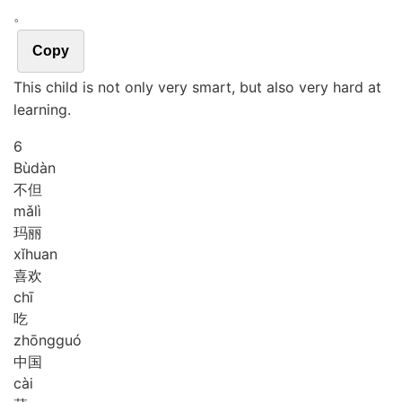
。
Copy
This child is not only very smart, but also very hard at
learning.
6
Bù
dàn
不但
mǎ
lì
玛丽
xǐ
huan
喜欢
chī
吃
zhōng
guó
中国
cài