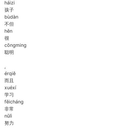
hái
zi
孩子
bù
dàn
不但
hěn
很
cōng
ming
聪明
,
ér
qiě
而且
xué
xí
学习
fēi
cháng
非常
nǔ
lì
努力