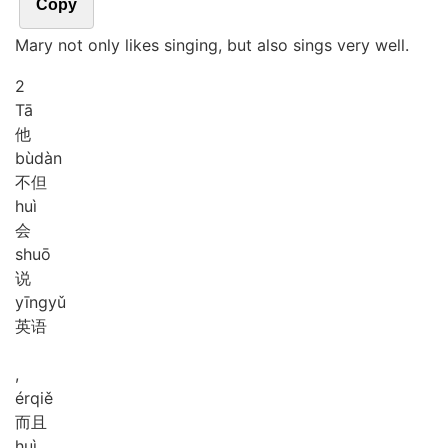
Copy
Mary not only likes singing, but also sings very well.
2
Tā
他
bù
dàn
不但
huì
会
shuō
说
yīng
yǔ
英语
,
ér
qiě
而且
huì