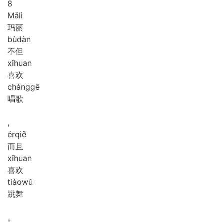
8
Mǎ
lì
玛丽
bù
dàn
不但
xǐ
huan
喜欢
chàng
gē
唱歌
,
ér
qiě
而且
xǐ
huan
喜欢
tiào
wǔ
跳舞
。