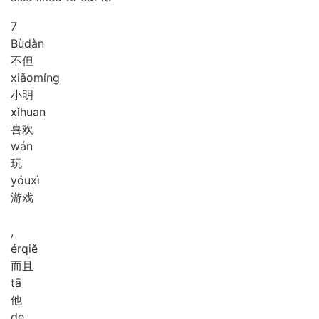
7
Bù
dàn
不但
xiǎo
míng
小明
xǐ
huan
喜欢
wán
玩
yóu
xì
游戏
,
ér
qiě
而且
tā
他
de