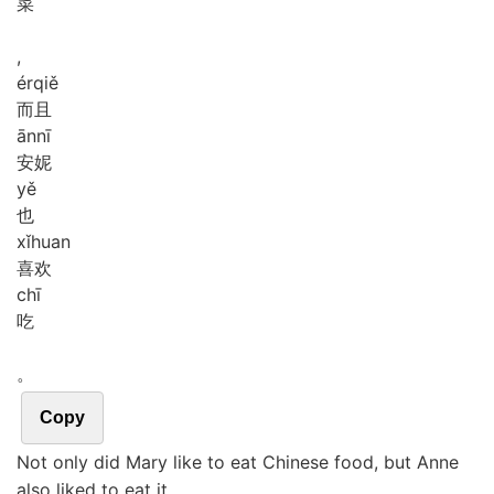
菜
,
ér
qiě
而且
ān
nī
安妮
yě
也
xǐ
huan
喜欢
chī
吃
。
Copy
Not only did Mary like to eat Chinese food, but Anne
also liked to eat it.