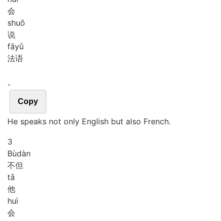
会
shuō
说
fǎ
yǔ
法语
。
Copy
He speaks not only English but also French.
3
Bù
dàn
不但
tā
他
huì
会