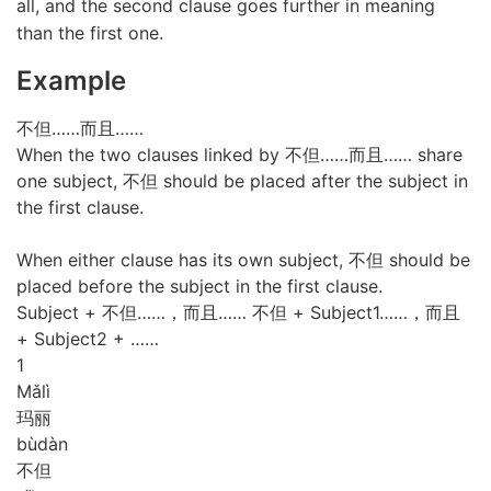
all, and the second clause goes further in meaning
than the first one.
Example
不但……而且……
When the two clauses linked by 不但……而且…… share
one subject, 不但 should be placed after the subject in
the first clause.
When either clause has its own subject, 不但 should be
placed before the subject in the first clause.
Subject + 不但……，而且……
不但 + Subject1……，而且
+ Subject2 + ……
1
Mǎ
lì
玛丽
bù
dàn
不但