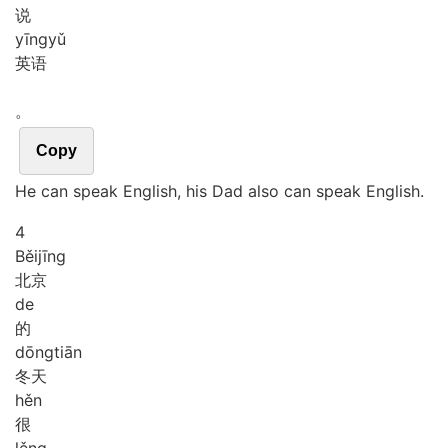
说
yīng
yǔ
英语
。
Copy
He can speak English, his Dad also can speak English.
4
Běi
jīng
北京
de
的
dōng
tiān
冬天
hěn
很
lěng