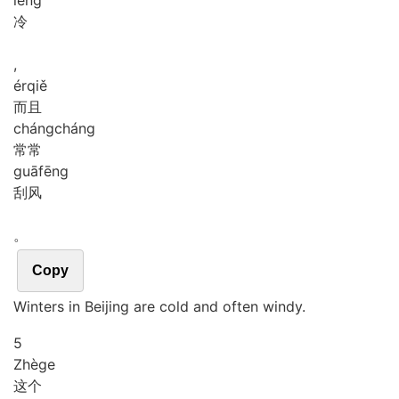
冷
,
ér
qiě
而且
cháng
cháng
常常
guā
fēng
刮风
。
Copy
Winters in Beijing are cold and often windy.
5
Zhè
ge
这个