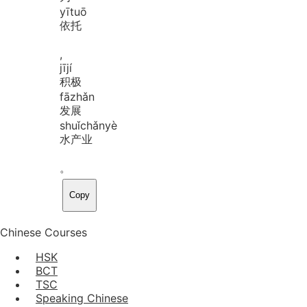
yī
tuō
依托
,
jī
jí
积极
fā
zhǎn
发展
shuǐ
chǎn
yè
水产业
。
Copy
Chinese Courses
HSK
BCT
TSC
Speaking Chinese