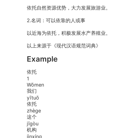
依托自然资源优势，大力发展旅游业。
2.名词：可以依靠的人或事
以近海为依托，积极发展水产养殖业。
以上来源于《现代汉语规范词典》
Example
依托
1
Wǒ
men
我们
yī
tuō
依托
zhè
ge
这个
jī
gòu
机构
jìn
xíng