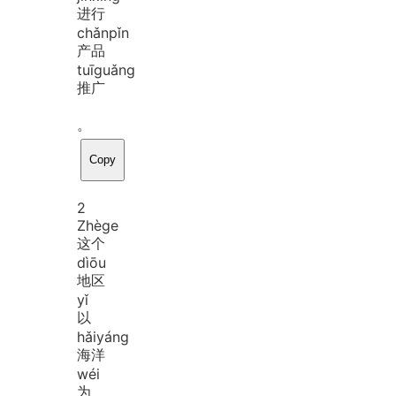
进行
chǎn
pǐn
产品
tuī
guǎng
推广
。
Copy
2
Zhè
ge
这个
dì
ōu
地区
yǐ
以
hǎi
yáng
海洋
wéi
为