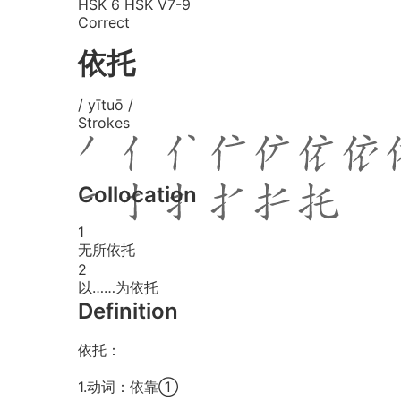
HSK 6
HSK V7-9
Correct
依托
/ yītuō /
Strokes
Collocation
1
无所依托
2
以……为依托
Definition
依托：
1.动词：依靠①