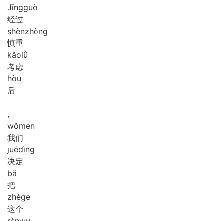
Jīng
guò
经过
shèn
zhòng
慎重
kǎo
lǜ
考虑
hòu
后
,
wǒ
men
我们
jué
dìng
决定
bǎ
把
zhè
ge
这个
rèn
wu