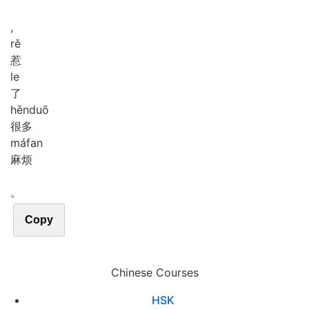
,
rě
惹
le
了
hěn
duō
很多
má
fan
麻烦
。
Copy
Chinese Courses
HSK