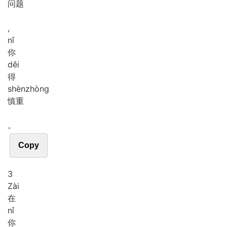
问题
,
nǐ
你
děi
得
shèn
zhòng
慎重
。
Copy
3
Zài
在
nǐ
你