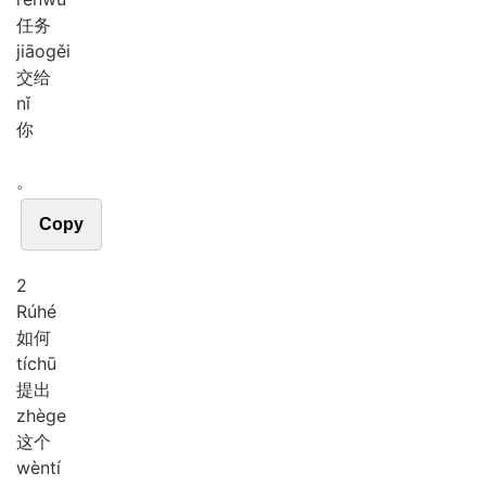
任务
jiāo
gěi
交给
nǐ
你
。
Copy
2
Rú
hé
如何
tí
chū
提出
zhè
ge
这个
wèn
tí