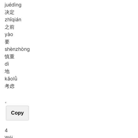
jué
dìng
决定
zhī
qián
之前
yào
要
shèn
zhòng
慎重
dì
地
kǎo
lǜ
考虑
。
Copy
4
Wéi