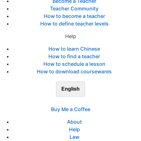
Become a Teacher
Teacher Community
How to become a teacher
How to define teacher levels
Help
How to learn Chinese
How to find a teacher
How to schedule a lesson
How to download coursewares
English
Buy Me a Coffee
About
Help
Law