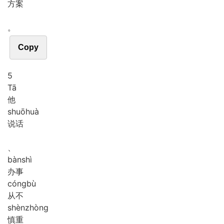
方案
。
Copy
5
Tā
他
shuō
huà
说话
、
bàn
shì
办事
cóng
bù
从不
shèn
zhòng
慎重