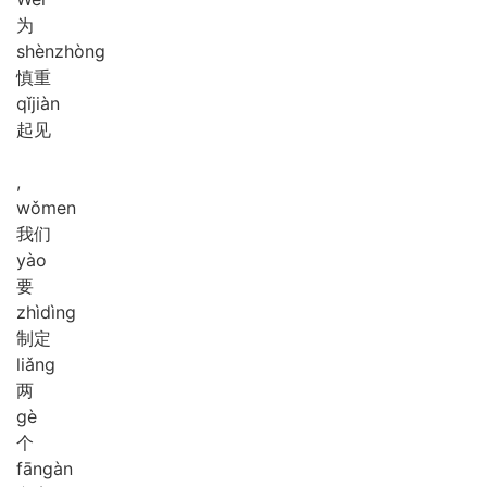
为
shèn
zhòng
慎重
qǐ
jiàn
起见
,
wǒ
men
我们
yào
要
zhì
dìng
制定
liǎng
两
gè
个
fāng
àn