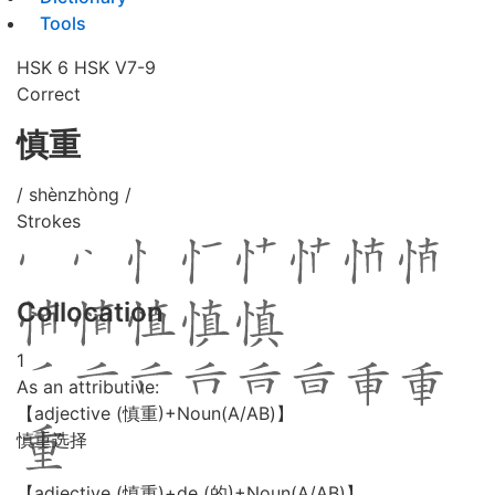
Tools
HSK 6
HSK V7-9
Correct
慎重
/ shènzhòng /
Strokes
Collocation
1
As an attributive:
【adjective (慎重)+Noun(A/AB)】
慎重选择
【adjective (慎重)+de (的)+Noun(A/AB)】