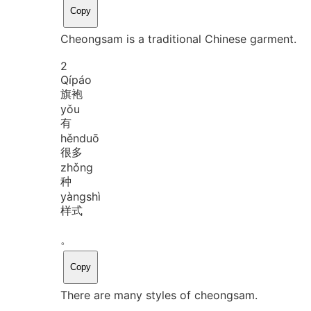
Copy
Cheongsam is a traditional Chinese garment.
2
Qí
páo
旗袍
yǒu
有
hěn
duō
很多
zhǒng
种
yàng
shì
样式
。
Copy
There are many styles of cheongsam.