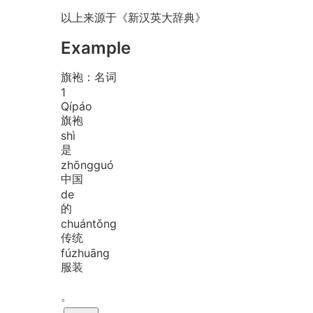
以上来源于《新汉英大辞典》
Example
旗袍：名词
1
Qí
páo
旗袍
shì
是
zhōng
guó
中国
de
的
chuán
tǒng
传统
fú
zhuāng
服装
。