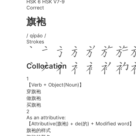
HSK 6
HSK V7-9
Correct
旗袍
/ qípáo /
Strokes
Collocation
1
【Verb + Object(Noun)】
穿旗袍
做旗袍
买旗袍
2
As an attributive:
【Attributive(旗袍) + de(的) + Modified word】
旗袍的样式