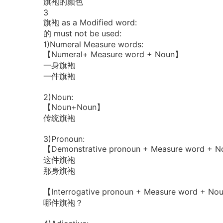
旗袍的颜色
3
旗袍 as a Modified word:
的 must not be used:
1)Numeral Measure words:
【Numeral+ Measure word + Noun】
一身旗袍
一件旗袍
2)Noun:
【Noun+Noun】
传统旗袍
3)Pronoun:
【Demonstrative pronoun + Measure word + 
这件旗袍
那身旗袍
【Interrogative pronoun + Measure word + N
哪件旗袍？