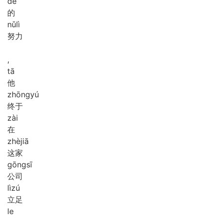
de
的
nǔ
lì
努力
,
tā
他
zhōng
yú
终于
zài
在
zhè
jiā
这家
gōng
sī
公司
lì
zú
立足
le