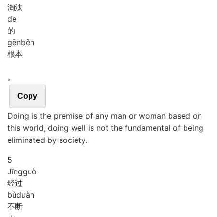
淘汰
de
的
gēn
běn
根本
。
Copy
Doing is the premise of any man or woman based on
this world, doing well is not the fundamental of being
eliminated by society.
5
Jīng
guò
经过
bù
duàn
不断