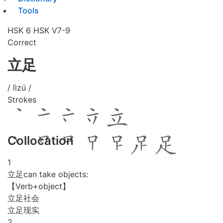
Tools
HSK 6
HSK V7-9
Correct
立足
/ lìzú /
Strokes
Collocation
1
立足can take objects:
【Verb+object】
立足社会
立足现实
2