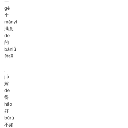
一
gè
个
mǎn
yì
满意
de
的
bàn
lǚ
伴侣
,
jià
嫁
de
得
hǎo
好
bù
rú
不如