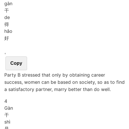
gàn
干
de
得
hǎo
好
。
Copy
Party B stressed that only by obtaining career
success, women can be based on society, so as to find
a satisfactory partner, marry better than do well.
4
Gàn
干
shì
是