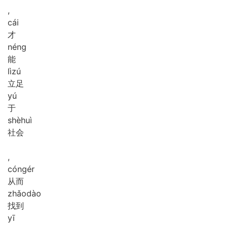
,
cái
才
néng
能
lì
zú
立足
yú
于
shè
huì
社会
,
cóng
ér
从而
zhǎo
dào
找到
yī