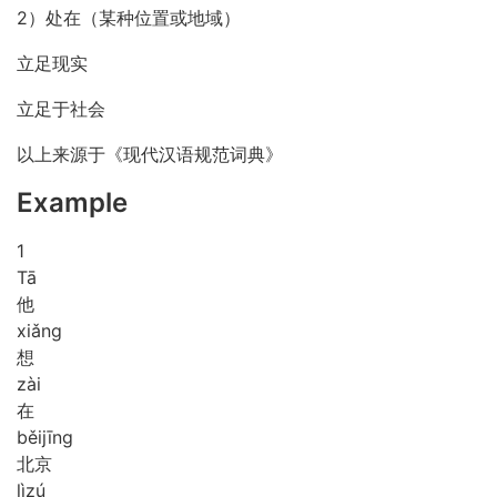
2）处在（某种位置或地域）
立足现实
立足于社会
以上来源于《现代汉语规范词典》
Example
1
Tā
他
xiǎng
想
zài
在
běi
jīng
北京
lì
zú