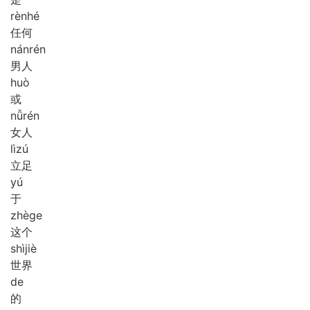
rèn
hé
任何
nán
rén
男人
huò
或
nǚ
rén
女人
lì
zú
立足
yú
于
zhè
ge
这个
shì
jiè
世界
de
的