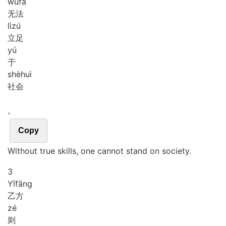
wú
fǎ
无法
lì
zú
立足
yú
于
shè
huì
社会
。
Copy
Without true skills, one cannot stand on society.
3
Yǐ
fāng
乙方
zé
则