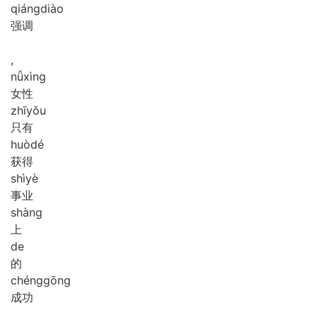
qiáng
diào
强调
,
nǚ
xìng
女性
zhī
yǒu
只有
huò
dé
获得
shì
yè
事业
shàng
上
de
的
chéng
gōng
成功