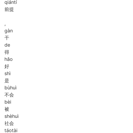
qián
tí
前提
,
gàn
干
de
得
hǎo
好
shì
是
bù
huì
不会
bèi
被
shè
huì
社会
táo
tài