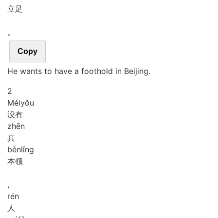
立足
。
Copy
He wants to have a foothold in Beijing.
2
Méi
yǒu
没有
zhēn
真
běn
lǐng
本领
,
rén
人