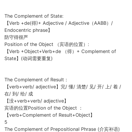
The Complement of State:
【Verb +de(得)+ Adjective / Adjective（AABB）/
Endocentric phrase】
防守得很严
Position of the Object （宾语的位置）:
【Verb +Object+Verb+de （得）+ Complement of
State】(动词需要重复)
The Complement of Result：
【verb+verb/ adjective】完/ 懂/ 清楚/ 见/ 开/ 上/ 着 /
在/ 到/ 给/ 成
【没+verb+verb/ adjective】
宾语的位置Position of the Object ：
【verb+Complement of Result+Object】
5
The Complement of Prepositional Phrase (介宾补语)