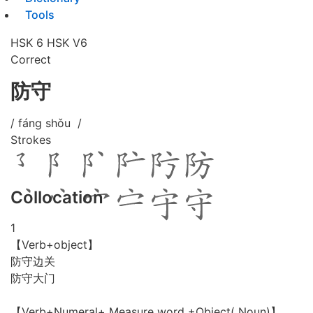
Tools
HSK 6
HSK V6
Correct
防守
/ fáng shǒu /
Strokes
Collocation
1
【Verb+object】
防守边关
防守大门
【Verb+Numeral+ Measure word +Object( Noun)】