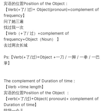
宾语的位置Position of the Object：
【Verb(+了/ 过)+ Object(pronoun)+complement of
frequency】
问了她三遍
找过我一次
【Verb（+了/ 过）+complement of
frequency+Object（Noun） 】
去过两次长城
Ps:【Verb(+了/过)+Object +一刀 / 一脚 / 一拳 / 一巴
掌】
The complement of Duration of time：
【Verb +time length】
宾语的位置Position of the Object ：
【verb(+了/过)+Object( pronoun)+ complement of
Duration of time】
陪我一会儿