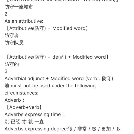
防守一座城市
2
As an attributive:
【Attributive(防守) + Modified word】
防守者
防守队员
【Attributive(防守) + de(的) + Modified word】
防守的
3
Adverbial adjunct + Modified word (verb：防守)
地 must not be used under the following
circumstances:
Adverb：
【Adverb+verb】
Adverbs expressing time：
刚 已经 才 就 一直
Adverbs expressing degree:很 / 非常 / 极 / 更加 / 多