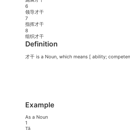
6
领导才干
7
指挥才干
8
组织才干
Definition
才干 is a Noun, which means [ ability; competen
Example
As a Noun
1
Tā