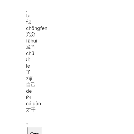
,
tā
他
chōng
fèn
充分
fā
huī
发挥
chū
出
le
了
zì
jǐ
自己
de
的
cái
gàn
才干
。
Copy