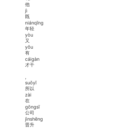
他
jì
既
nián
qīng
年轻
yòu
又
yǒu
有
cái
gàn
才干
,
suǒ
yǐ
所以
zài
在
gōng
sī
公司
jìn
shēng
晋升