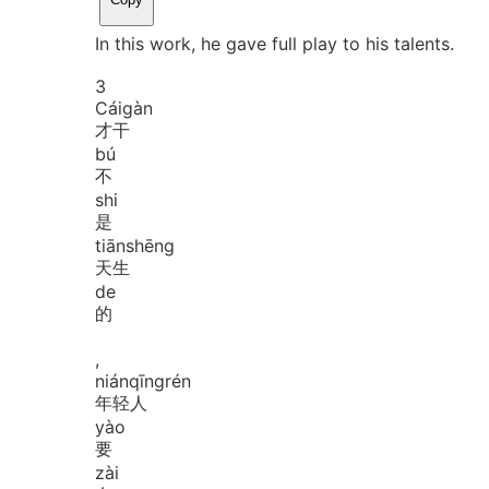
In this work, he gave full play to his talents.
3
Cái
gàn
才干
bú
不
shi
是
tiān
shēng
天生
de
的
,
nián
qīng
rén
年轻人
yào
要
zài