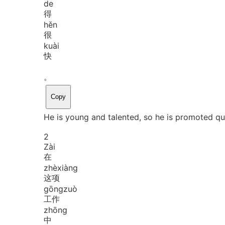
de
得
hěn
很
kuài
快
。
Copy
He is young and talented, so he is promoted qu
2
Zài
在
zhè
xiàng
这项
gōng
zuò
工作
zhōng
中