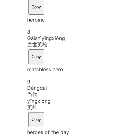
Copy
heroine
8
Gài
shì
yīng
xióng
盖世英雄
Copy
matchless hero
9
Dāng
dài
当代
yīng
xióng
英雄
Copy
heroes of the day