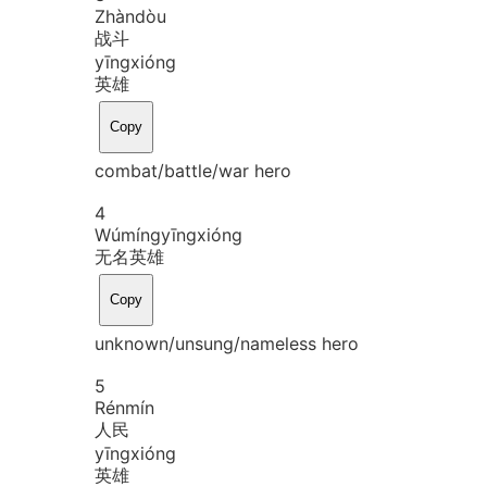
Zhàn
dòu
战斗
yīng
xióng
英雄
Copy
combat/battle/war hero
4
Wú
míng
yīng
xióng
无名英雄
Copy
unknown/unsung/nameless hero
5
Rén
mín
人民
yīng
xióng
英雄