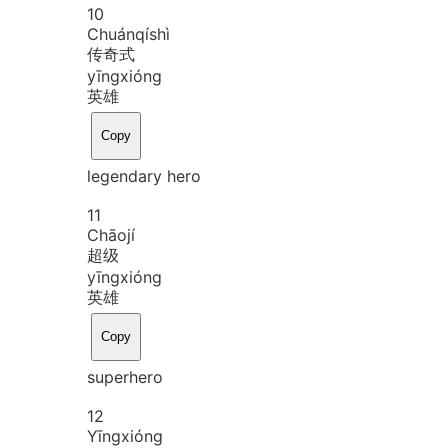
10
Chuán
qí
shì
传奇式
yīng
xióng
英雄
Copy
legendary hero
11
Chāo
jí
超级
yīng
xióng
英雄
Copy
superhero
12
Yīng
xióng