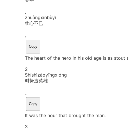
,
zhuàng
xīn
bù
yǐ
壮心不已
。
Copy
The heart of the hero in his old age is as stout 
2
Shí
shì
zào
yīng
xióng
时势造英雄
。
Copy
It was the hour that brought the man.
3