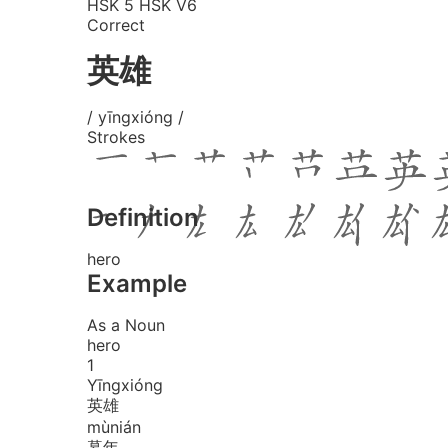
HSK 5
HSK V6
Correct
英雄
/ yīngxióng /
Strokes
Definition
hero
Example
As a Noun
hero
1
Yīng
xióng
英雄
mù
nián
暮年