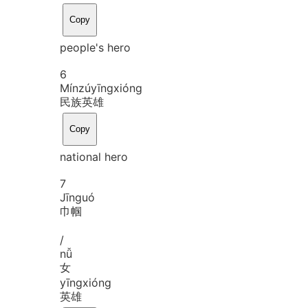
Copy
people's hero
6
Mín
zú
yīng
xióng
民族英雄
Copy
national hero
7
Jīn
guó
巾帼
/
nǚ
女
yīng
xióng
英雄