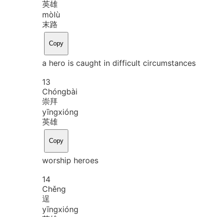
英雄
mò
lù
末路
Copy
a hero is caught in difficult circumstances
13
Chóng
bài
崇拜
yīng
xióng
英雄
Copy
worship heroes
14
Chěng
逞
yīng
xióng