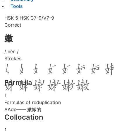
Tools
HSK 5
HSK C7-9/V7-9
Correct
嫩
/ nèn /
Strokes
Formula
1
Formulas of reduplication
AAde—— 嫩嫩的
Collocation
1