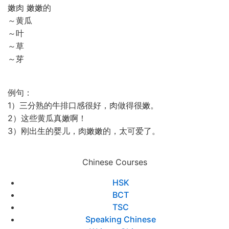
嫩肉 嫩嫩的
～黄瓜
～叶
～草
～芽
例句：
1）三分熟的牛排口感很好，肉做得很嫩。
2）这些黄瓜真嫩啊！
3）刚出生的婴儿，肉嫩嫩的，太可爱了。
Chinese Courses
HSK
BCT
TSC
Speaking Chinese