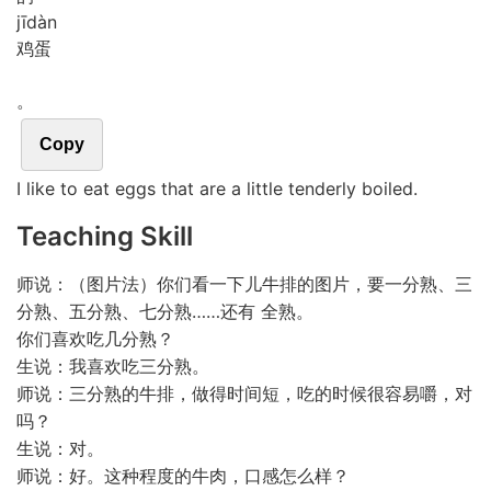
jī
dàn
鸡蛋
。
Copy
I like to eat eggs that are a little tenderly boiled.
Teaching Skill
师说：（图片法）你们看一下儿牛排的图片，要一分熟、三
分熟、五分熟、七分熟……还有 全熟。
你们喜欢吃几分熟？
生说：我喜欢吃三分熟。
师说：三分熟的牛排，做得时间短，吃的时候很容易嚼，对
吗？
生说：对。
师说：好。这种程度的牛肉，口感怎么样？