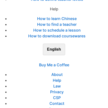
Help
How to learn Chinese
How to find a teacher
How to schedule a lesson
How to download coursewares
English
Buy Me a Coffee
About
Help
Law
Privacy
CSP
Contact