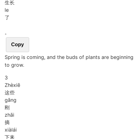
生长
le
了
。
Copy
Spring is coming, and the buds of plants are beginning
to grow.
3
Zhè
xiē
这些
gāng
刚
zhāi
摘
xià
lái
下来