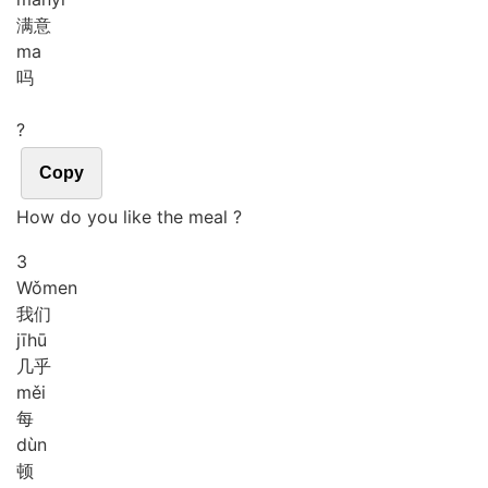
满意
ma
吗
?
Copy
How do you like the meal ?
3
Wǒ
men
我们
jī
hū
几乎
měi
每
dùn
顿