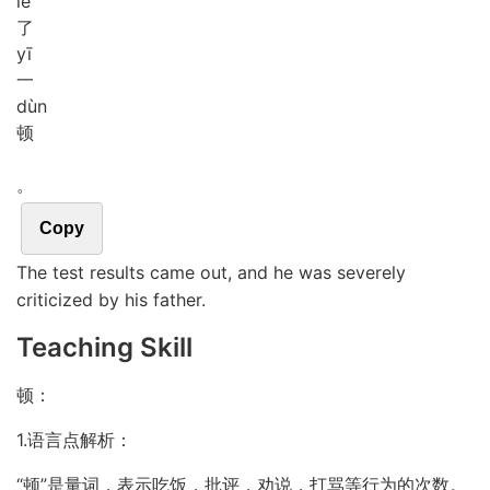
le
了
yī
一
dùn
顿
。
Copy
The test results came out, and he was severely
criticized by his father.
Teaching Skill
顿：
1.语言点解析：
“顿”是量词，表示吃饭，批评，劝说，打骂等行为的次数。