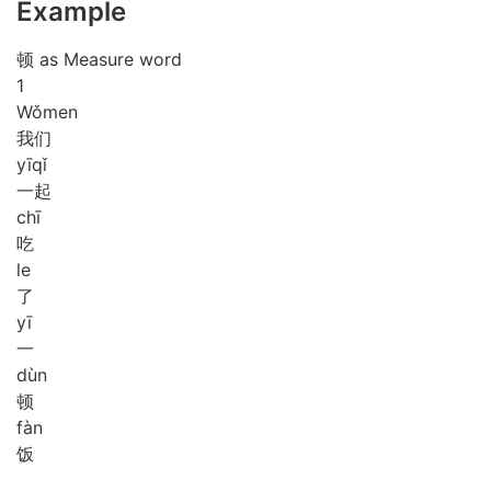
Example
顿 as Measure word
1
Wǒ
men
我们
yī
qǐ
一起
chī
吃
le
了
yī
一
dùn
顿
fàn
饭