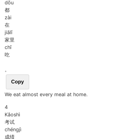
dōu
都
zài
在
jiā
lǐ
家里
chī
吃
。
Copy
We eat almost every meal at home.
4
Kǎo
shì
考试
chéng
jì
成绩