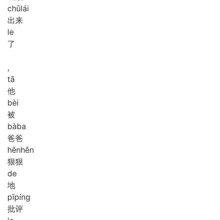
chū
lái
出来
le
了
,
tā
他
bèi
被
bà
ba
爸爸
hěn
hěn
狠狠
de
地
pī
píng
批评