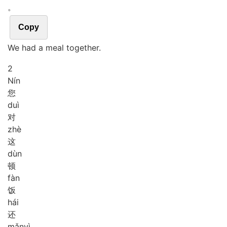
。
Copy
We had a meal together.
2
Nín
您
duì
对
zhè
这
dùn
顿
fàn
饭
hái
还
mǎn
yì