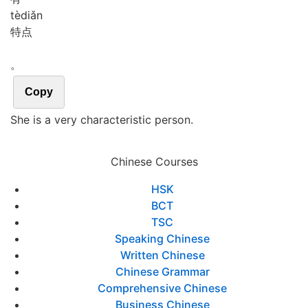
tè
diǎn
特点
。
Copy
She is a very characteristic person.
Chinese Courses
HSK
BCT
TSC
Speaking Chinese
Written Chinese
Chinese Grammar
Comprehensive Chinese
Business Chinese