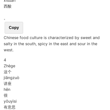
xī
suān
西酸
。
Copy
Chinese food culture is characterized by sweet and
salty in the south, spicy in the east and sour in the
west.
4
Zhè
ge
这个
jiǎng
zuò
讲座
hěn
很
yǒu
yì
si
有意思