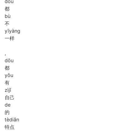
dōu
都
bù
不
yī
yàng
一样
,
dōu
都
yǒu
有
zì
jǐ
自己
de
的
tè
diǎn
特点