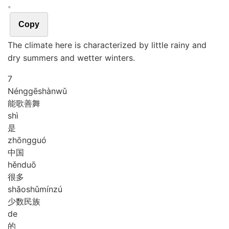
。
Copy
The climate here is characterized by little rainy and
dry summers and wetter winters.
7
Néng
gē
shàn
wǔ
能歌善舞
shì
是
zhōng
guó
中国
hěn
duō
很多
shǎo
shǔ
mín
zú
少数民族
de
的