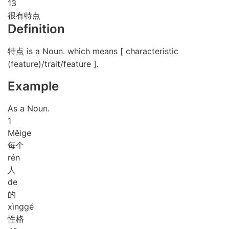
13
很有特点
Definition
特点 is a Noun. which means [ characteristic
(feature)/trait/feature ].
Example
As a Noun.
1
Měi
ge
每个
rén
人
de
的
xìng
gé
性格