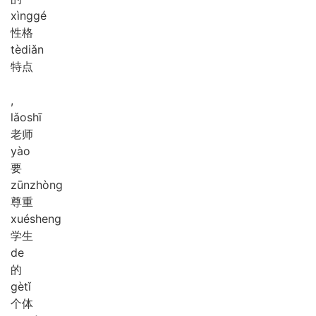
xìng
gé
性格
tè
diǎn
特点
,
lǎo
shī
老师
yào
要
zūn
zhòng
尊重
xué
sheng
学生
de
的
gè
tǐ
个体