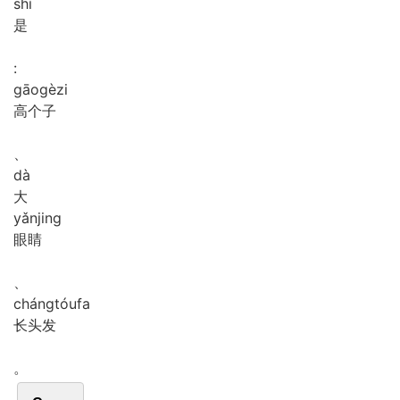
shì
是
:
gāo
gè
zi
高个子
、
dà
大
yǎn
jing
眼睛
、
cháng
tóu
fa
长头发
。