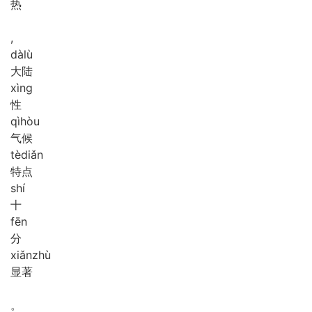
热
,
dà
lù
大陆
xìng
性
qì
hòu
气候
tè
diǎn
特点
shí
十
fēn
分
xiǎn
zhù
显著
。