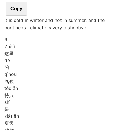
Copy
It is cold in winter and hot in summer, and the
continental climate is very distinctive.
6
Zhè
lǐ
这里
de
的
qì
hòu
气候
tè
diǎn
特点
shì
是
xià
tiān
夏天