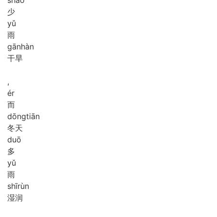
shǎo
少
yǔ
雨
gān
hàn
干旱
,
ér
而
dōng
tiān
冬天
duō
多
yǔ
雨
shī
rùn
湿润