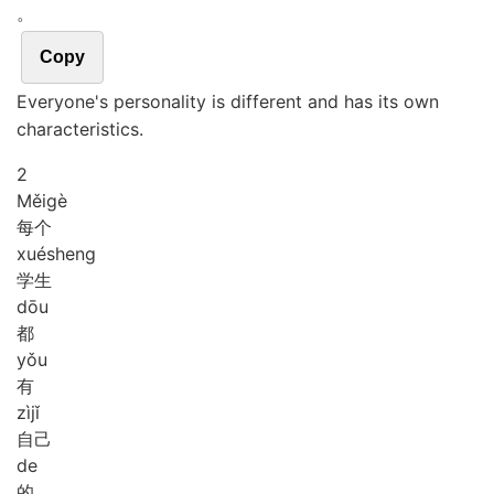
。
Copy
Everyone's personality is different and has its own
characteristics.
2
Měi
gè
每个
xué
sheng
学生
dōu
都
yǒu
有
zì
jǐ
自己
de
的