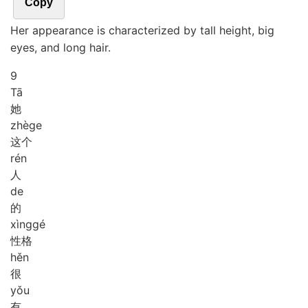
Copy
Her appearance is characterized by tall height, big
eyes, and long hair.
9
Tā
她
zhè
ge
这个
rén
人
de
的
xìng
gé
性格
hěn
很
yǒu
有