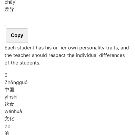
chā
yì
差异
。
Copy
Each student has his or her own personality traits, and
the teacher should respect the individual differences
of the students.
3
Zhōng
guó
中国
yǐn
shí
饮食
wén
huà
文化
de
的