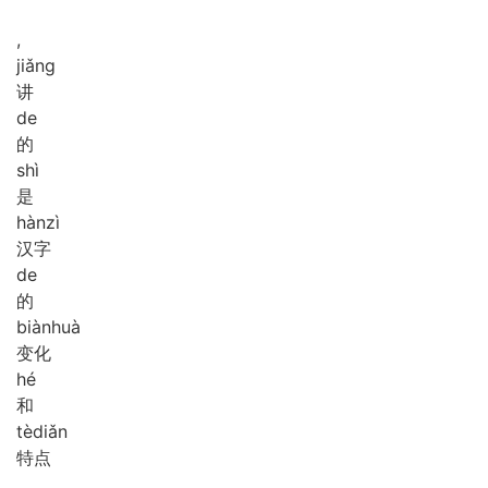
,
jiǎng
讲
de
的
shì
是
hàn
zì
汉字
de
的
biàn
huà
变化
hé
和
tè
diǎn
特点