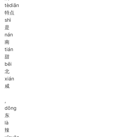
tè
diǎn
特点
shì
是
nán
南
tián
甜
běi
北
xián
咸
,
dōng
东
là
辣