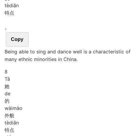
tè
diǎn
特点
。
Copy
Being able to sing and dance well is a characteristic of
many ethnic minorities in China.
8
Tā
她
de
的
wài
mào
外貌
tè
diǎn
特点