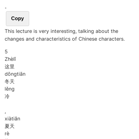
。
Copy
This lecture is very interesting, talking about the
changes and characteristics of Chinese characters.
5
Zhè
lǐ
这里
dōng
tiān
冬天
lěng
冷
,
xià
tiān
夏天
rè