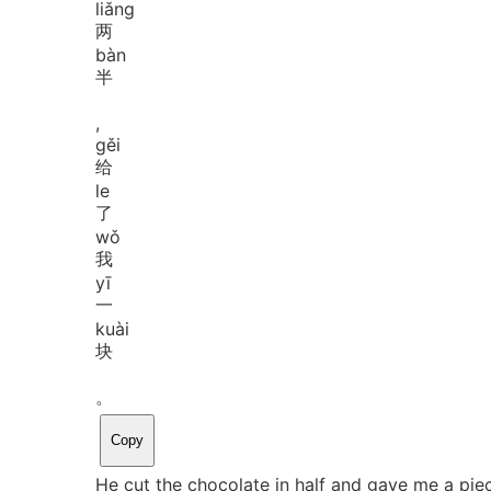
liǎng
两
bàn
半
,
gěi
给
le
了
wǒ
我
yī
一
kuài
块
。
Copy
He cut the chocolate in half and gave me a pie