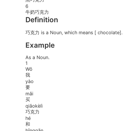
6
牛奶巧克力
Definition
巧克力 is a Noun, which means [ chocolate].
Example
As a Noun.
1
Wǒ
我
yào
要
mǎi
买
qiǎo
kè
lì
巧克力
hé
和
bǐng
gān