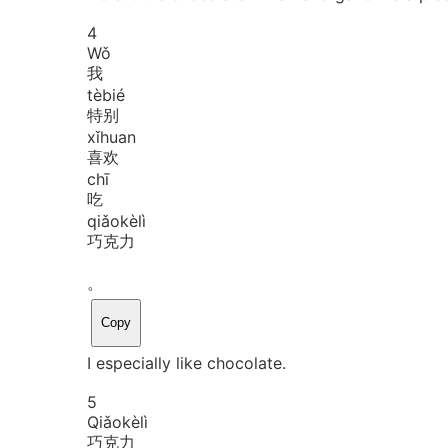
4
Wǒ
我
tè
bié
特别
xǐ
huan
喜欢
chī
吃
qiǎo
kè
lì
巧克力
。
Copy
I especially like chocolate.
5
Qiǎo
kè
lì
巧克力