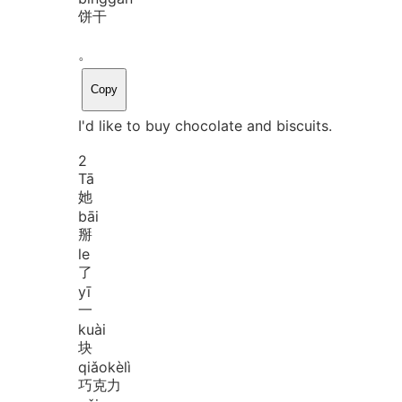
饼干
。
Copy
I'd like to buy chocolate and biscuits.
2
Tā
她
bāi
掰
le
了
yī
一
kuài
块
qiǎo
kè
lì
巧克力