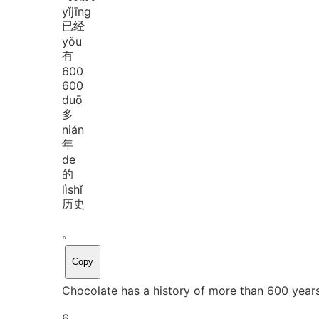
yǐ
jīng
已经
yǒu
有
6
0
0
600
duō
多
nián
年
de
的
lì
shǐ
历史
。
Copy
Chocolate has a history of more than 600 years
6