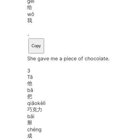
gěi
给
wǒ
我
。
Copy
She gave me a piece of chocolate.
3
Tā
他
bǎ
把
qiǎo
kè
lì
巧克力
bāi
掰
chéng
成