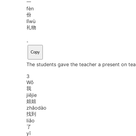
一
fèn
份
lǐ
wù
礼物
。
Copy
The students gave the teacher a present on tea
3
Wǒ
我
jiě
jie
姐姐
zhǎo
dào
找到
liǎo
了
yī