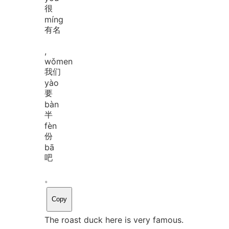
很
míng
有名
,
wǒ
men
我们
yào
要
bàn
半
fèn
份
bā
吧
。
Copy
The roast duck here is very famous.