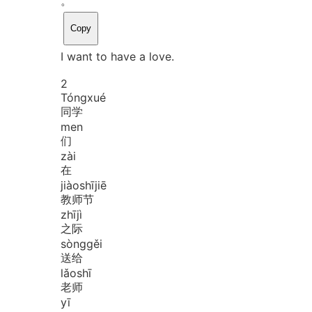
。
Copy
I want to have a love.
2
Tóng
xué
同学
men
们
zài
在
jiào
shī
jiē
教师节
zhī
jì
之际
sòng
gěi
送给
lǎo
shī
老师
yī