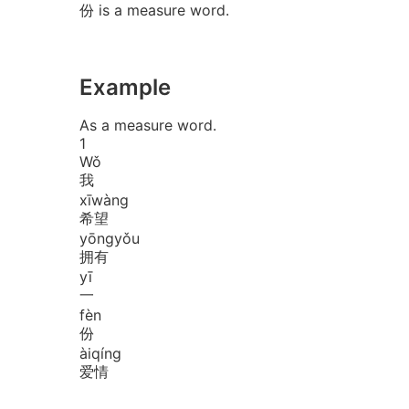
份 is a measure word.
Example
As a measure word.
1
Wǒ
我
xī
wàng
希望
yōng
yǒu
拥有
yī
一
fèn
份
ài
qíng
爱情