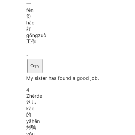
一
fèn
份
hǎo
好
gōng
zuò
工作
。
Copy
My sister has found a good job.
4
Zhèr
de
这儿
kǎo
的
yā
hěn
烤鸭
yǒu