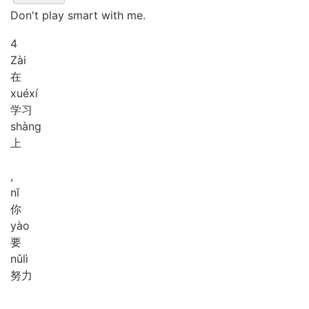
Don't play smart with me.
4
Zài
在
xué
xí
学习
shàng
上
,
nǐ
你
yào
要
nǔ
lì
努力
,