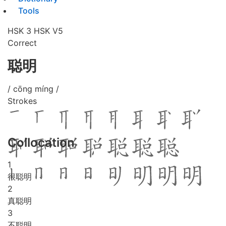
Tools
HSK 3
HSK V5
Correct
聪明
/ cōng míng /
Strokes
Collocation
1
很聪明
2
真聪明
3
不聪明