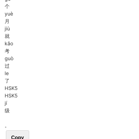
个
yuè
月
jiù
就
kǎo
考
guò
过
le
了
H
S
K
5
HSK5
jí
级
。
Copy