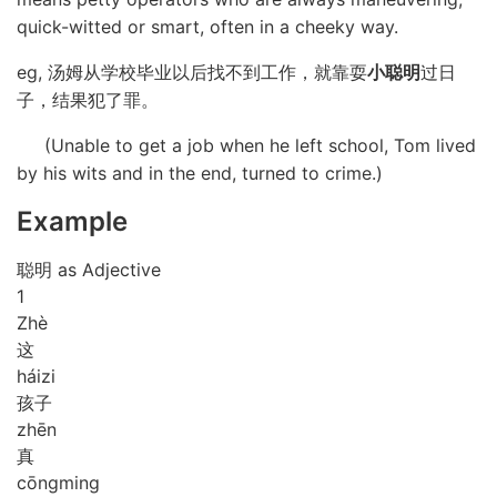
quick-witted or smart, often in a cheeky way.
eg, 汤姆从学校毕业以后找不到工作，就靠耍
小聪明
过日
子，结果犯了罪。
(Unable to get a job when he left school, Tom lived
by his wits and in the end, turned to crime.)
Example
聪明 as Adjective
1
Zhè
这
hái
zi
孩子
zhēn
真
cōng
ming