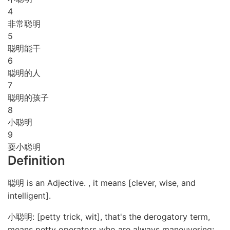
4
非常聪明
5
聪明能干
6
聪明的人
7
聪明的孩子
8
小聪明
9
耍小聪明
Definition
聪明 is an Adjective. , it means [clever, wise, and
intelligent].
小聪明: [petty trick, wit], that's the derogatory term,
means petty operators who are always maneuvering;