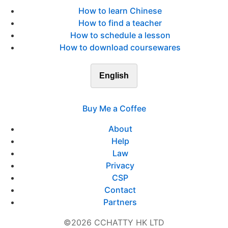
How to learn Chinese
How to find a teacher
How to schedule a lesson
How to download coursewares
English
Buy Me a Coffee
About
Help
Law
Privacy
CSP
Contact
Partners
©2026 CCHATTY HK LTD