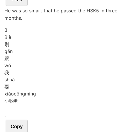
He was so smart that he passed the HSK5 in three
months.
3
Biè
别
gēn
跟
wǒ
我
shuǎ
耍
xiǎo
cōng
ming
小聪明
。
Copy