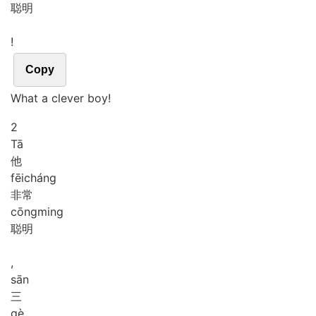
聪明
!
Copy
What a clever boy!
2
Tā
他
fēi
cháng
非常
cōng
ming
聪明
,
sān
三
gè