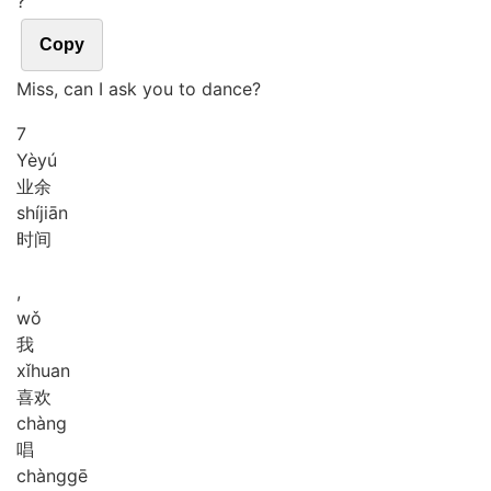
?
Copy
Miss, can I ask you to dance?
7
Yè
yú
业余
shí
jiān
时间
,
wǒ
我
xǐ
huan
喜欢
chàng
唱
chàng
gē