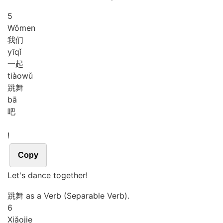
5
Wǒ
men
我们
yī
qǐ
一起
tiào
wǔ
跳舞
bā
吧
!
Copy
Let's dance together!
跳舞 as a Verb (Separable Verb).
6
Xiǎo
jie