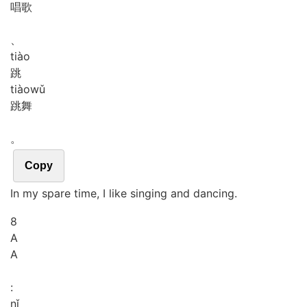
唱歌
、
tiào
跳
tiào
wǔ
跳舞
。
Copy
In my spare time, I like singing and dancing.
8
A
A
:
nǐ