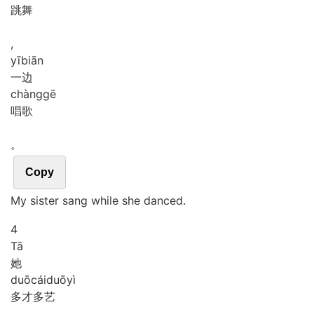
跳舞
,
yī
biān
一边
chàng
gē
唱歌
。
Copy
My sister sang while she danced.
4
Tā
她
duō
cái
duō
yì
多才多艺