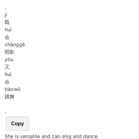
,
jì
既
huì
会
chàng
gē
唱歌
yòu
又
huì
会
tiào
wǔ
跳舞
。
Copy
She is versatile and can sing and dance.