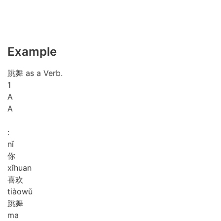
Example
跳舞 as a Verb.
1
A
A
:
nǐ
你
xǐ
huan
喜欢
tiào
wǔ
跳舞
ma