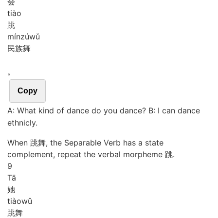
会
tiào
跳
mín
zú
wǔ
民族舞
。
Copy
A: What kind of dance do you dance? B: I can dance
ethnicly.
When 跳舞, the Separable Verb has a state
complement, repeat the verbal morpheme 跳.
9
Tā
她
tiào
wǔ
跳舞