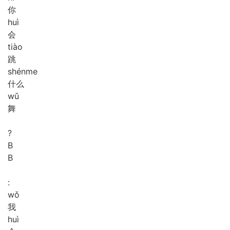
你
huì
会
tiào
跳
shén
me
什么
wǔ
舞
?
B
B
:
wǒ
我
huì