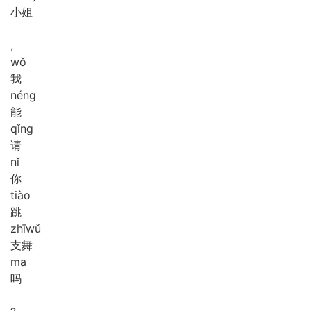
小姐
,
wǒ
我
néng
能
qǐng
请
nǐ
你
tiào
跳
zhī
wǔ
支舞
ma
吗