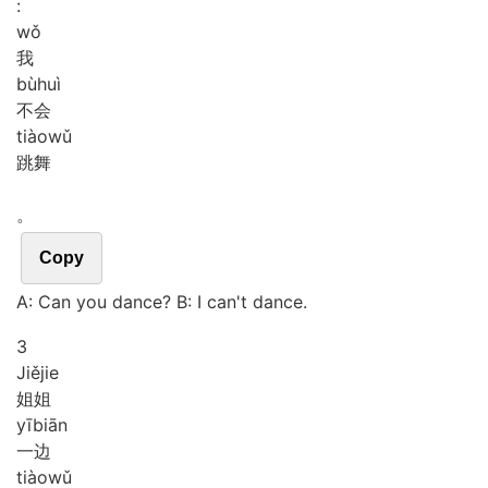
:
wǒ
我
bù
huì
不会
tiào
wǔ
跳舞
。
Copy
A: Can you dance? B: I can't dance.
3
Jiě
jie
姐姐
yī
biān
一边
tiào
wǔ