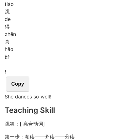
tiào
跳
de
得
zhēn
真
hǎo
好
!
Copy
She dances so well!
Teaching Skill
跳舞：[ 离合动词]
第一步：领读——齐读——分读