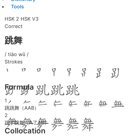
Tools
HSK 2
HSK V3
Correct
跳舞
/ tiào wǔ /
Strokes
Formula
1
跳跳舞（AAB）
2
跳了跳舞（A了AB）
Collocation