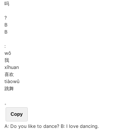
吗
?
B
B
:
wǒ
我
xǐ
huan
喜欢
tiào
wǔ
跳舞
。
Copy
A: Do you like to dance? B: I love dancing.