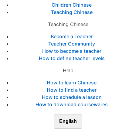
Children Chinese
Teaching Chinese
Teaching Chinese
Become a Teacher
Teacher Community
How to become a teacher
How to define teacher levels
Help
How to learn Chinese
How to find a teacher
How to schedule a lesson
How to download coursewares
English