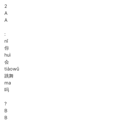
2
A
A
:
nǐ
你
huì
会
tiào
wǔ
跳舞
ma
吗
?
B
B