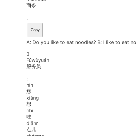
面条
。
Copy
A: Do you like to eat noodles? B: I like to eat n
3
Fú
wù
yuán
服务员
:
nín
您
xiǎng
想
chī
吃
diǎnr
点儿
shén
me