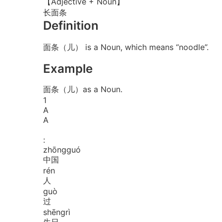
【Adjective + Noun】
长面条
Definition
面条（儿） is a Noun, which means “noodle”.
Example
面条（儿）as a Noun.
1
A
A
:
zhōng
guó
中国
rén
人
guò
过
shēng
rì
生日