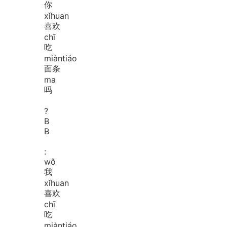
你
xǐ
huan
喜欢
chī
吃
miàn
tiáo
面条
ma
吗
?
B
B
:
wǒ
我
xǐ
huan
喜欢
chī
吃
miàn
tiáo