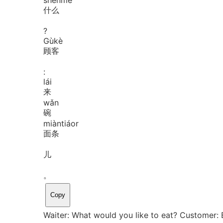
什么
?
Gù
kè
顾客
:
lái
来
wǎn
碗
miàn
tiáor
面条
儿
。
Copy
Waiter: What would you like to eat? Customer: 