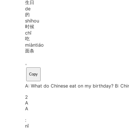
生日
de
的
shí
hou
时候
chī
吃
miàn
tiáo
面条
。
Copy
A: What do Chinese eat on my birthday? B: Chi
2
A
A
:
nǐ