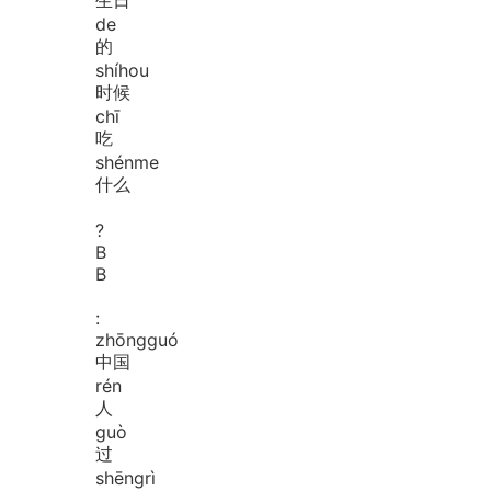
de
的
shí
hou
时候
chī
吃
shén
me
什么
?
B
B
:
zhōng
guó
中国
rén
人
guò
过
shēng
rì