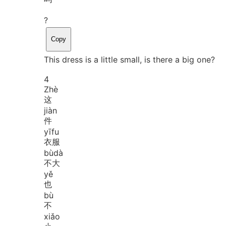
?
Copy
This dress is a little small, is there a big one?
4
Zhè
这
jiàn
件
yī
fu
衣服
bù
dà
不大
yě
也
bù
不
xiǎo