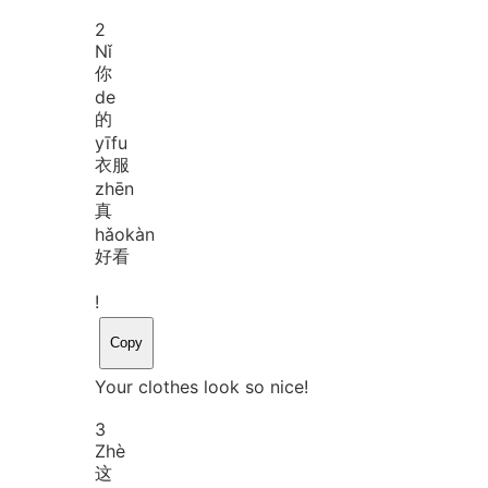
2
Nǐ
你
de
的
yī
fu
衣服
zhēn
真
hǎo
kàn
好看
!
Copy
Your clothes look so nice!
3
Zhè
这