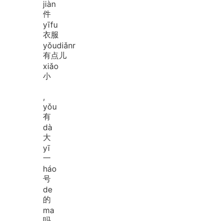
jiàn
件
yī
fu
衣服
yǒu
diǎnr
有点儿
xiǎo
小
,
yǒu
有
dà
大
yī
一
háo
号
de
的
ma
吗