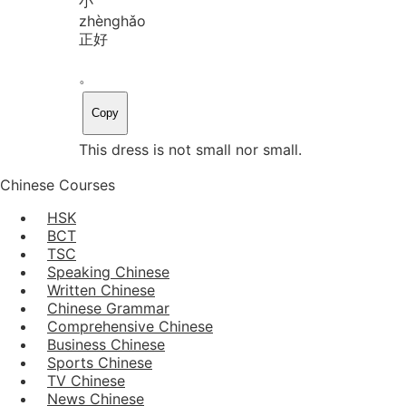
小
zhèng
hǎo
正好
。
Copy
This dress is not small nor small.
Chinese Courses
HSK
BCT
TSC
Speaking Chinese
Written Chinese
Chinese Grammar
Comprehensive Chinese
Business Chinese
Sports Chinese
TV Chinese
News Chinese