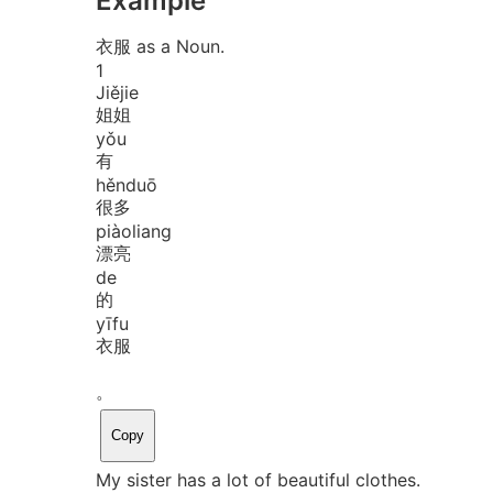
Example
衣服 as a Noun.
1
Jiě
jie
姐姐
yǒu
有
hěn
duō
很多
piào
liang
漂亮
de
的
yī
fu
衣服
。
Copy
My sister has a lot of beautiful clothes.