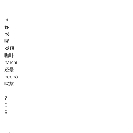
:
nǐ
你
hē
喝
kā
fēi
咖啡
hái
shi
还是
hē
chá
喝茶
?
B
B
: