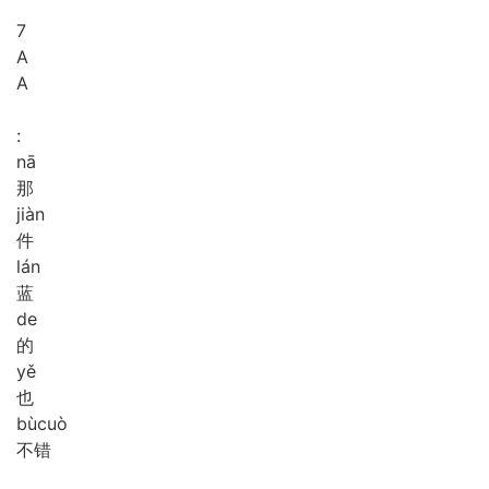
7
A
A
:
nā
那
jiàn
件
lán
蓝
de
的
yě
也
bù
cuò
不错