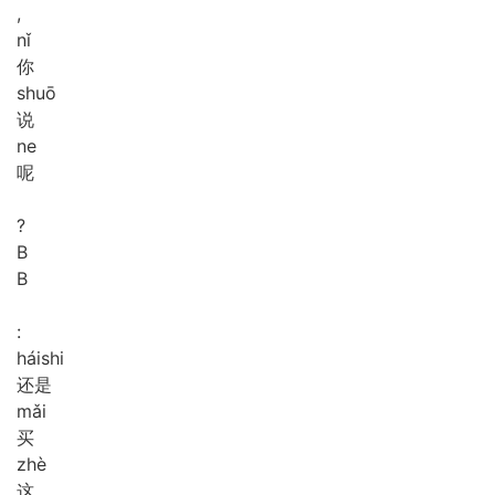
,
nǐ
你
shuō
说
ne
呢
?
B
B
:
hái
shi
还是
mǎi
买
zhè
这