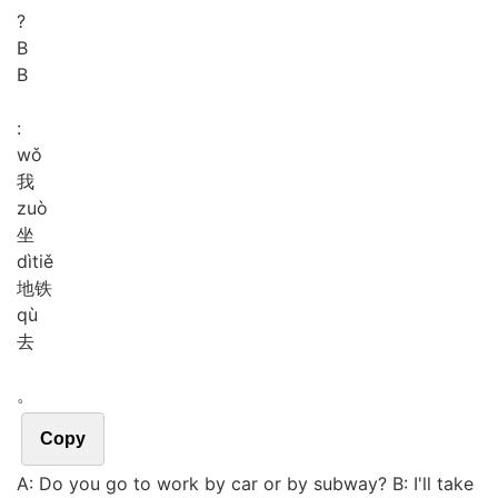
?
B
B
:
wǒ
我
zuò
坐
dì
tiě
地铁
qù
去
。
Copy
A: Do you go to work by car or by subway? B: I'll take