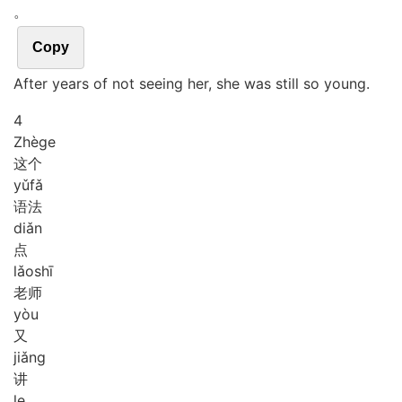
。
Copy
After years of not seeing her, she was still so young.
4
Zhè
ge
这个
yǔ
fǎ
语法
diǎn
点
lǎo
shī
老师
yòu
又
jiǎng
讲
le