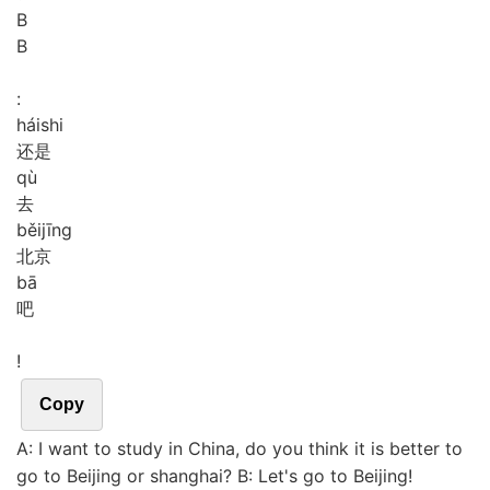
B
B
:
hái
shi
还是
qù
去
běi
jīng
北京
bā
吧
!
Copy
A: I want to study in China, do you think it is better to
go to Beijing or shanghai? B: Let's go to Beijing!