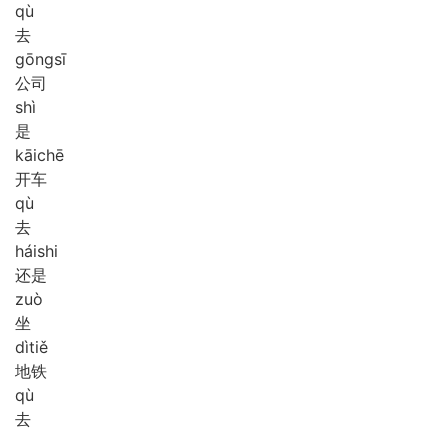
qù
去
gōng
sī
公司
shì
是
kāi
chē
开车
qù
去
hái
shi
还是
zuò
坐
dì
tiě
地铁
qù
去