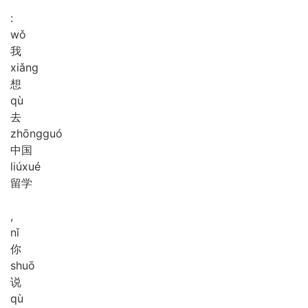
:
wǒ
我
xiǎng
想
qù
去
zhōng
guó
中国
liú
xué
留学
,
nǐ
你
shuō
说
qù