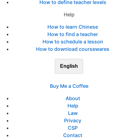
How to define teacher levels
Help
How to learn Chinese
How to find a teacher
How to schedule a lesson
How to download coursewares
English
Buy Me a Coffee
About
Help
Law
Privacy
CSP
Contact