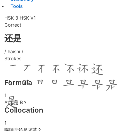
Tools
HSK 3
HSK V1
Correct
还是
/ háishi /
Strokes
Formula
1
A 还是 B？
Collocation
1
喝咖啡还是喝茶？