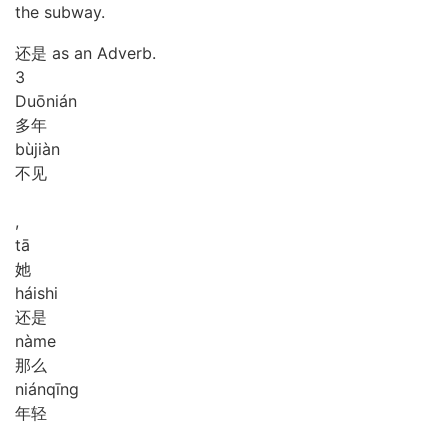
the subway.
还是 as an Adverb.
3
Duō
nián
多年
bù
jiàn
不见
,
tā
她
hái
shi
还是
nà
me
那么
nián
qīng
年轻