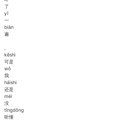
了
yī
一
biàn
遍
,
kě
shì
可是
wǒ
我
hái
shi
还是
méi
没
tīng
dǒng
听懂