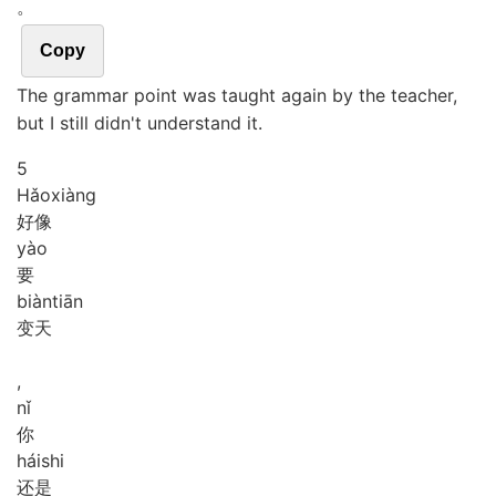
。
Copy
The grammar point was taught again by the teacher,
but I still didn't understand it.
5
Hǎo
xiàng
好像
yào
要
biàn
tiān
变天
,
nǐ
你
hái
shi
还是