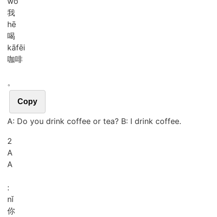
wǒ
我
hē
喝
kā
fēi
咖啡
。
Copy
A: Do you drink coffee or tea? B: I drink coffee.
2
A
A
:
nǐ
你