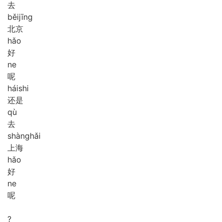
去
běi
jīng
北京
hǎo
好
ne
呢
hái
shi
还是
qù
去
shàng
hǎi
上海
hǎo
好
ne
呢
?