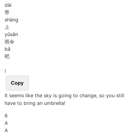
dài
带
shàng
上
yǔ
sǎn
雨伞
bā
吧
!
Copy
It seems like the sky is going to change, so you still
have to bring an umbrella!
6
A
A