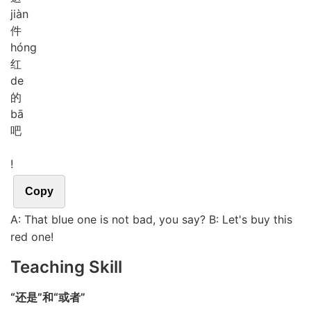
jiàn
件
hóng
红
de
的
bā
吧
!
Copy
A: That blue one is not bad, you say? B: Let's buy this
red one!
Teaching Skill
“还是”和“或者”