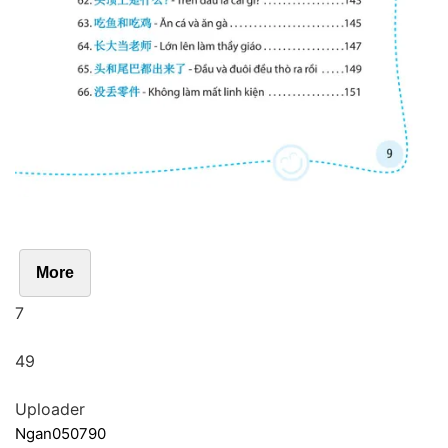
More
7
49
Uploader
Ngan050790