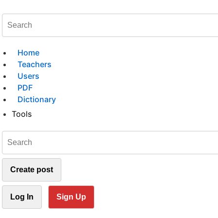
Home
Teachers
Users
PDF
Dictionary
Tools
Create post
Log In
Sign Up