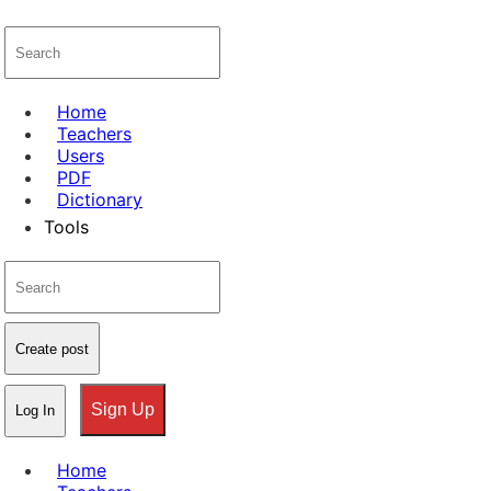
Home
Teachers
Users
PDF
Dictionary
Tools
Create post
Sign Up
Log In
Home