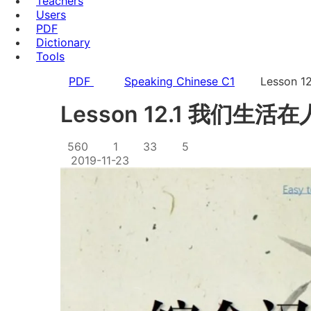
Teachers
Users
PDF
Dictionary
Tools
PDF
Speaking Chinese C1
Lesson
Lesson 12.1 我们生活
560
1
33
5
2019-11-23