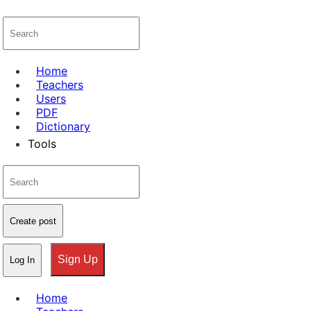
Home
Teachers
Users
PDF
Dictionary
Tools
Create post
Sign Up
Log In
Home