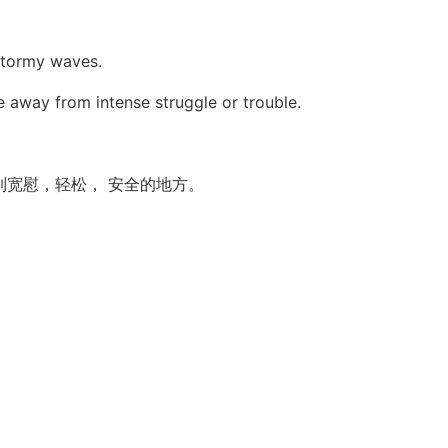
 stormy waves.
e away from intense struggle or trouble.
宽慰，轻松， 安全的地方。