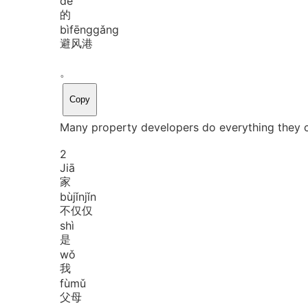
de
的
bì
fēng
gǎng
避风港
。
Copy
Many property developers do everything they ca
2
Jiā
家
bù
jǐn
jǐn
不仅仅
shì
是
wǒ
我
fù
mǔ
父母