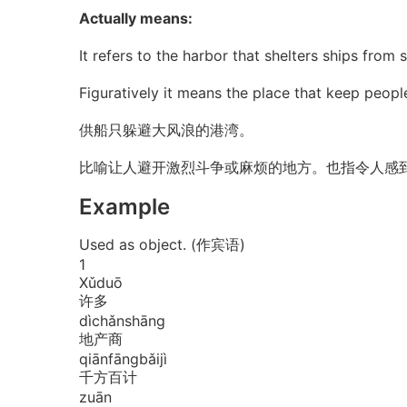
Actually means:
It refers to the harbor that shelters ships from
Figuratively it means the place that keep peopl
供船只躲避大风浪的港湾。
比喻让人避开激烈斗争或麻烦的地方。也指令人感到
Example
Used as object. (作宾语)
1
Xǔ
duō
许多
dì
chǎn
shāng
地产商
qiān
fāng
bǎi
jì
千方百计
zuān