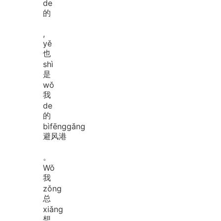
de
的
,
yě
也
shì
是
wǒ
我
de
的
bì
fēng
gǎng
避风港
。
Wǒ
我
zǒng
总
xiǎng
想