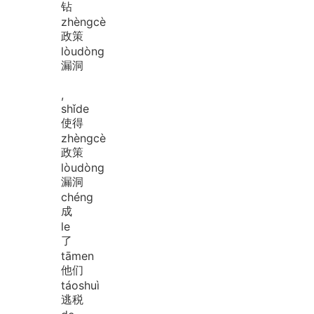
钻
zhèng
cè
政策
lòu
dòng
漏洞
,
shǐ
de
使得
zhèng
cè
政策
lòu
dòng
漏洞
chéng
成
le
了
tā
men
他们
táo
shuì
逃税