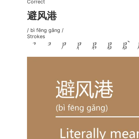
Correct
避风港
/ bì fēng gǎng /
Strokes