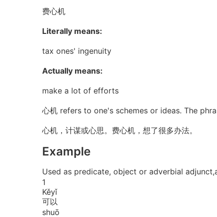
费心机
Literally means:
tax ones' ingenuity
Actually means:
make a lot of efforts
心机 refers to one's schemes or ideas. The phra
心机，计谋或心思。费心机，想了很多办法。
Example
Used as predicate, object or adverbial 
1
Kě
yǐ
可以
shuō