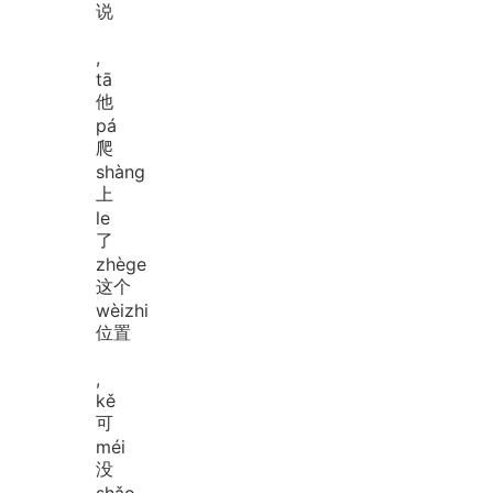
说
,
tā
他
pá
爬
shàng
上
le
了
zhè
ge
这个
wèi
zhi
位置
,
kě
可
méi
没
shǎo