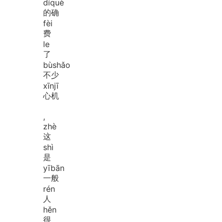
dí
què
的确
fèi
费
le
了
bù
shǎo
不少
xīn
jī
心机
,
zhè
这
shì
是
yī
bān
一般
rén
人
hěn
很