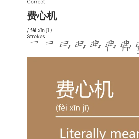
Correct
费心机
/ fèi xīn jī /
Strokes