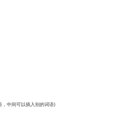
作谓语、宾语、状语，中间可以插入别的词语)