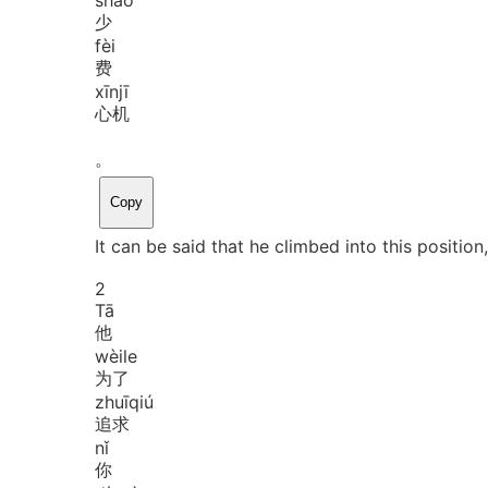
少
fèi
费
xīn
jī
心机
。
Copy
It can be said that he climbed into this position
2
Tā
他
wèi
le
为了
zhuī
qiú
追求
nǐ
你