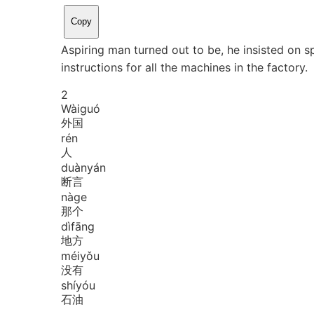
Copy
Aspiring man turned out to be, he insisted on 
instructions for all the machines in the factory.
2
Wài
guó
外国
rén
人
duàn
yán
断言
nà
ge
那个
dì
fāng
地方
méi
yǒu
没有
shí
yóu
石油