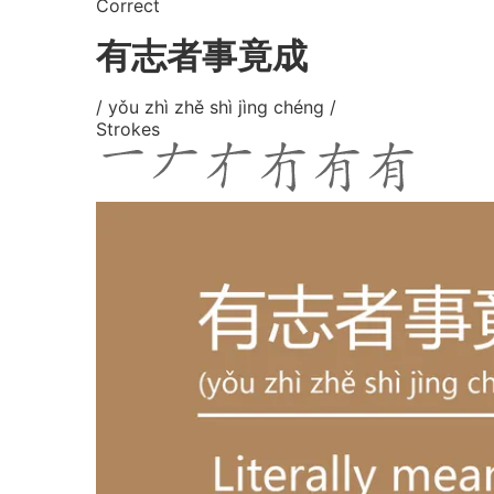
Correct
有志者事竟成
/ yǒu zhì zhě shì jìng chéng /
Strokes