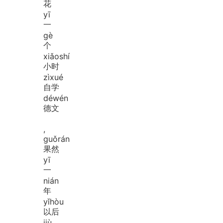
花
yī
一
gè
个
xiǎo
shí
小时
zì
xué
自学
dé
wén
德文
,
guǒ
rán
果然
yī
一
nián
年
yǐ
hòu
以后
jiù