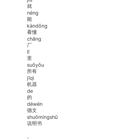
就
néng
能
kàn
dǒng
看懂
chǎng
厂
lǐ
里
suǒ
yǒu
所有
jī
qì
机器
de
的
dé
wén
德文
shuō
míng
shū
说明书
。