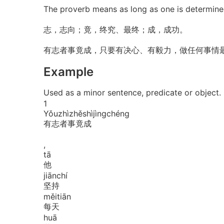
The proverb means as long as one is determine
志，志向；竟，终究、最终；成，成功。
有志者事竟成，只要有决心、有毅力，做任何事情
Example
Used as a minor sentence, predicate or o
1
Yǒu
zhì
zhě
shì
jìng
chéng
有志者事竟成
,
tā
他
jiān
chí
坚持
měi
tiān
每天
huā