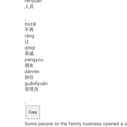
rén
yuán
人员
,
bù
zài
不再
ràng
让
qīn
qi
亲戚
péng
you
朋友
dān
rèn
担任
guǎn
lǐ
yuán
管理员
。
Copy
Some people to the family business opened a sq