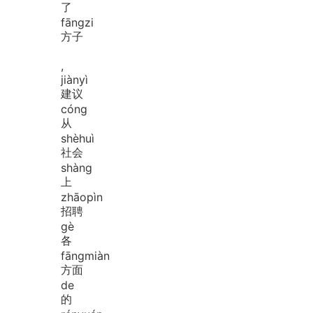
了
fāng
zi
方子
,
jiàn
yì
建议
cóng
从
shè
huì
社会
shàng
上
zhāo
pìn
招聘
gè
各
fāng
miàn
方面
de
的