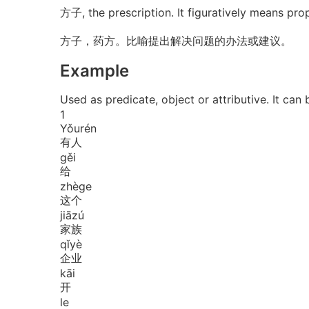
方子, the prescription. It figuratively means pro
方子，药方。比喻提出解决问题的办法或建议。
Example
Used as predicate, object or attributiv
1
Yǒu
rén
有人
gěi
给
zhè
ge
这个
jiā
zú
家族
qǐ
yè
企业
kāi
开
le