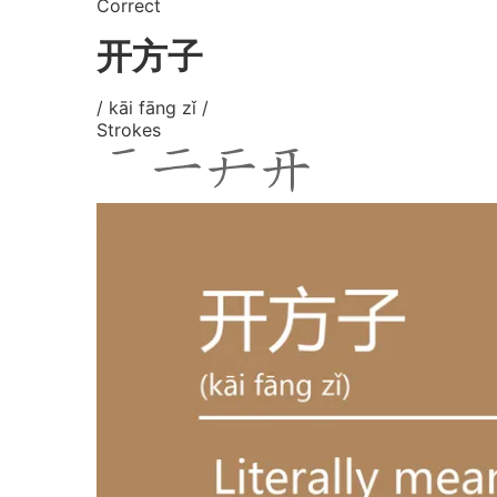
Correct
开方子
/ kāi fāng zǐ /
Strokes