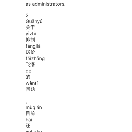
as administrators.
2
Guān
yú
关于
yì
zhì
抑制
fáng
jià
房价
fēi
zhǎng
飞涨
de
的
wèn
tí
问题
,
mù
qián
目前
hái
还
méi
yǒu