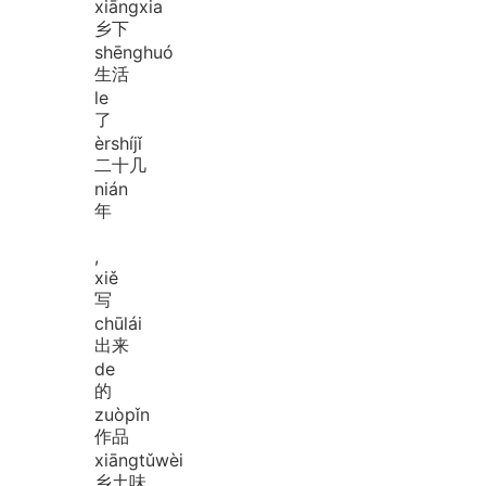
xiāng
xia
乡下
shēng
huó
生活
le
了
èr
shí
jǐ
二十几
nián
年
,
xiě
写
chū
lái
出来
de
的
zuò
pǐn
作品
xiāng
tǔ
wèi
乡土味