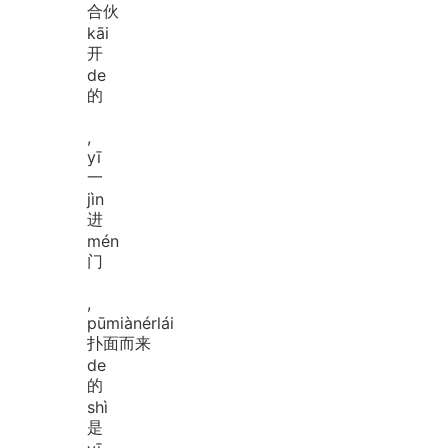
合伙
kāi
开
de
的
,
yī
一
jìn
进
mén
门
,
pū
miàn
ér
lái
扑面而来
de
的
shì
是