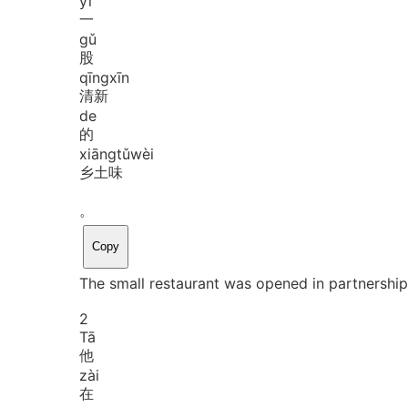
yī
一
gǔ
股
qīng
xīn
清新
de
的
xiāng
tǔ
wèi
乡土味
。
Copy
The small restaurant was opened in partnership b
2
Tā
他
zài
在