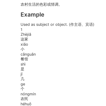
农村生活的色彩或情调。
Example
Used as subject or object. (作主语、宾语)
1
Zhè
jiā
这家
xiǎo
小
cān
guǎn
餐馆
shì
是
jǐ
几
ge
个
nóng
mín
农民
hé
huǒ