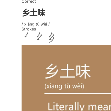
Correct
乡土味
/ xiāng tǔ wèi /
Strokes