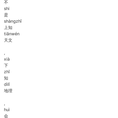
不
shi
是
shàng
zhī
上知
tiān
wén
天文
,
xià
下
zhī
知
dì
lǐ
地理
,
huì
会