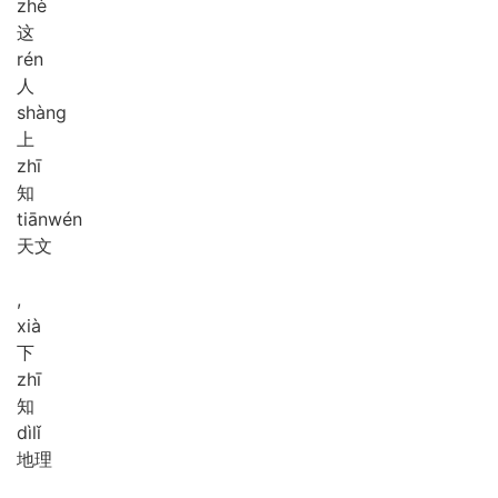
zhè
这
rén
人
shàng
上
zhī
知
tiān
wén
天文
,
xià
下
zhī
知
dì
lǐ
地理