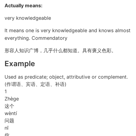
Actually means:
very knowledgeable
It means one is very knowledgeable and knows almost
everything. Commendatory
形容人知识广博，几乎什么都知道。具有褒义色彩。
Example
Used as predicate; object, attributive or complement.
(作谓语、宾语、定语、补语)
1
Zhè
ge
这个
wèn
tí
问题
nǐ
你