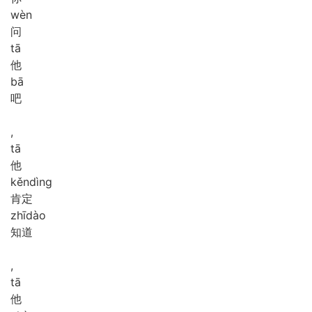
wèn
问
tā
他
bā
吧
,
tā
他
kěn
dìng
肯定
zhī
dào
知道
,
tā
他