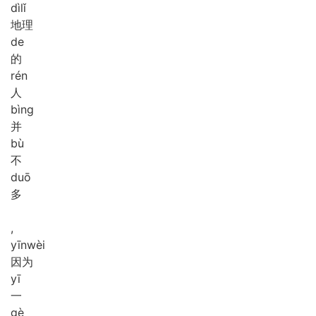
dì
lǐ
地理
de
的
rén
人
bìng
并
bù
不
duō
多
,
yīn
wèi
因为
yī
一
gè