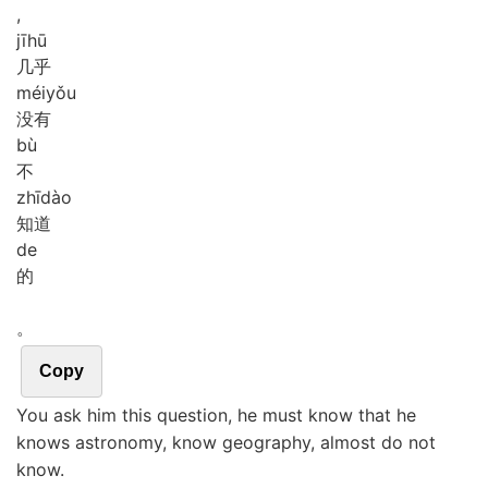
,
jī
hū
几乎
méi
yǒu
没有
bù
不
zhī
dào
知道
de
的
。
Copy
You ask him this question, he must know that he
knows astronomy, know geography, almost do not
know.