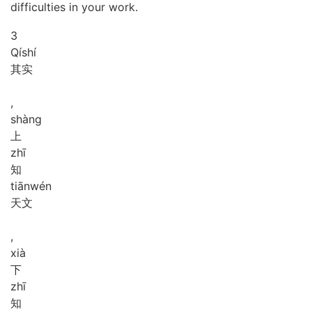
difficulties in your work.
3
Qí
shí
其实
,
shàng
上
zhī
知
tiān
wén
天文
,
xià
下
zhī
知