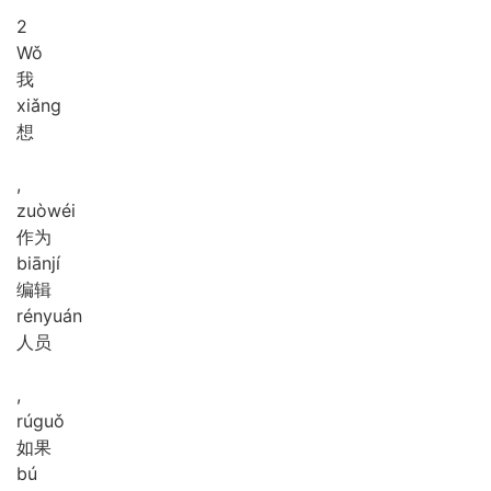
2
Wǒ
我
xiǎng
想
,
zuò
wéi
作为
biān
jí
编辑
rén
yuán
人员
,
rú
guǒ
如果
bú