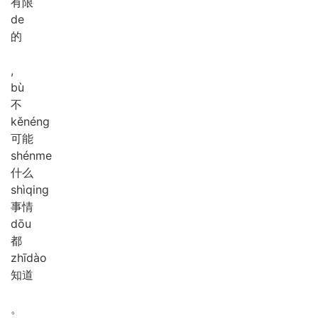
有限
de
的
,
bù
不
kě
néng
可能
shén
me
什么
shì
qing
事情
dōu
都
zhī
dào
知道
。