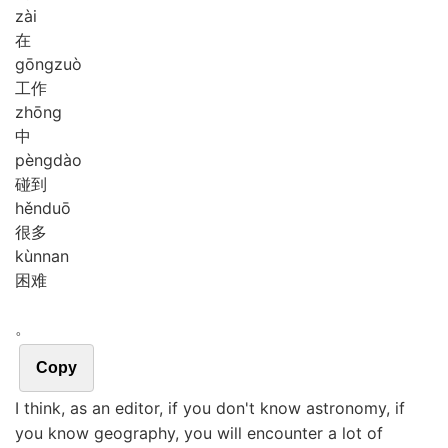
zài
在
gōng
zuò
工作
zhōng
中
pèng
dào
碰到
hěn
duō
很多
kùn
nan
困难
。
Copy
I think, as an editor, if you don't know astronomy, if
you know geography, you will encounter a lot of