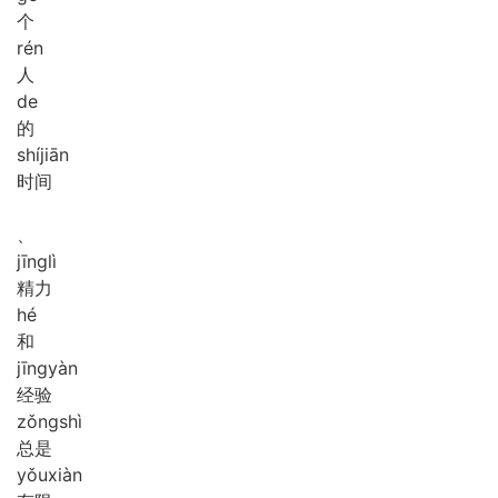
个
rén
人
de
的
shí
jiān
时间
、
jīng
lì
精力
hé
和
jīng
yàn
经验
zǒng
shì
总是
yǒu
xiàn