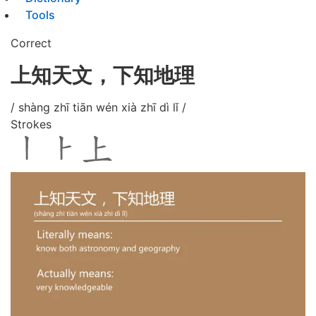
Tools
Correct
上知天文，下知地理
/ shàng zhī tiān wén xià zhī dì lǐ /
Strokes