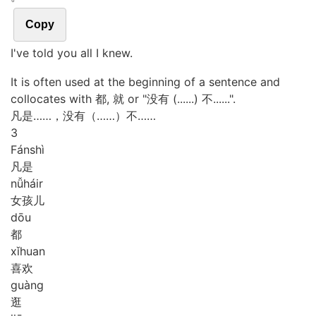
Copy
I've told you all I knew.
It is often used at the beginning of a sentence and
collocates with 都, 就 or "没有 (......) 不......".
凡是……，没有（……）不……
3
Fán
shì
凡是
nǚ
háir
女孩儿
dōu
都
xǐ
huan
喜欢
guàng
逛