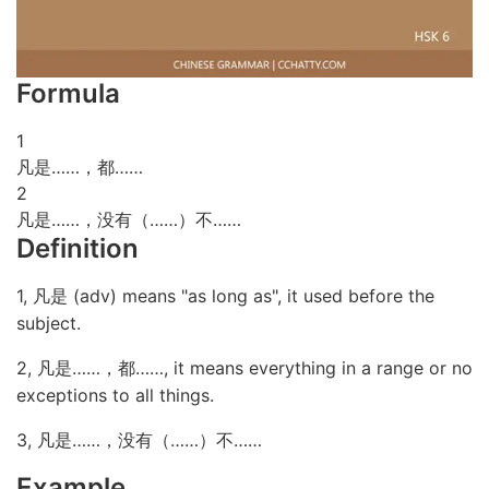
Formula
1
凡是……，都……
2
凡是……，没有（……）不……
Definition
1, 凡是 (adv) means "as long as", it used before the
subject.
2, 凡是……，都……, it means everything in a range or no
exceptions to all things.
3, 凡是……，没有（……）不……
Example