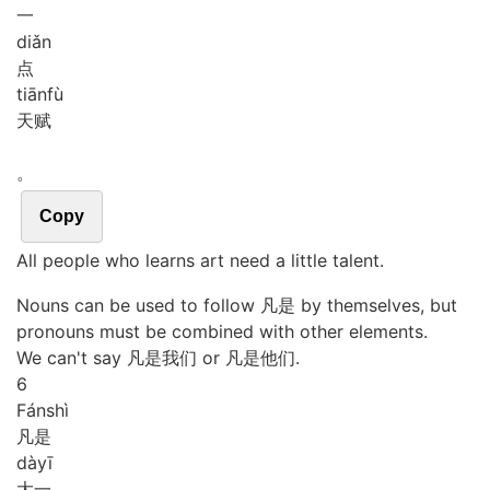
一
diǎn
点
tiān
fù
天赋
。
Copy
All people who learns art need a little talent.
Nouns can be used to follow 凡是 by themselves, but
pronouns must be combined with other elements.
We can't say 凡是我们 or 凡是他们.
6
Fán
shì
凡是
dà
yī
大一