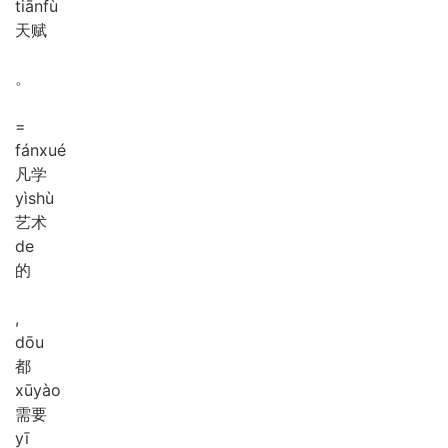
tiān
fù
天赋
。
=
fán
xué
凡学
yì
shù
艺术
de
的
,
dōu
都
xū
yào
需要
yī