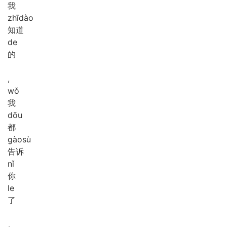
我
zhī
dào
知道
de
的
,
wǒ
我
dōu
都
gào
sù
告诉
nǐ
你
le
了
。