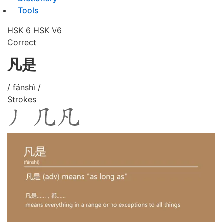
Tools
HSK 6
HSK V6
Correct
凡是
/ fánshì /
Strokes