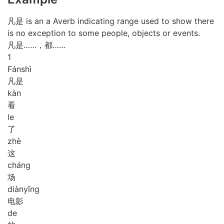
凡是 is an a Averb indicating range used to show there
is no exception to some people, objects or events.
凡是……，都……
1
Fán
shì
凡是
kàn
看
le
了
zhè
这
cháng
场
diàn
yǐng
电影
de