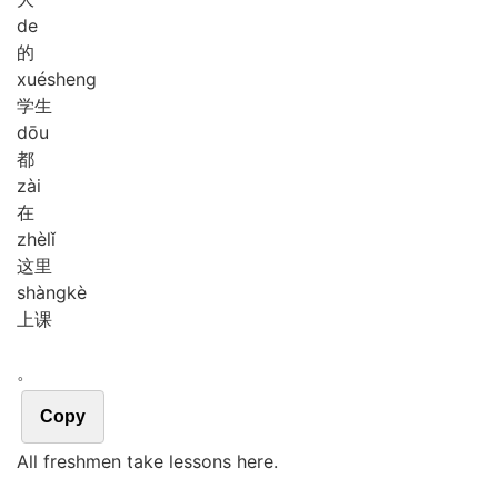
de
的
xué
sheng
学生
dōu
都
zài
在
zhè
lǐ
这里
shàng
kè
上课
。
Copy
All freshmen take lessons here.