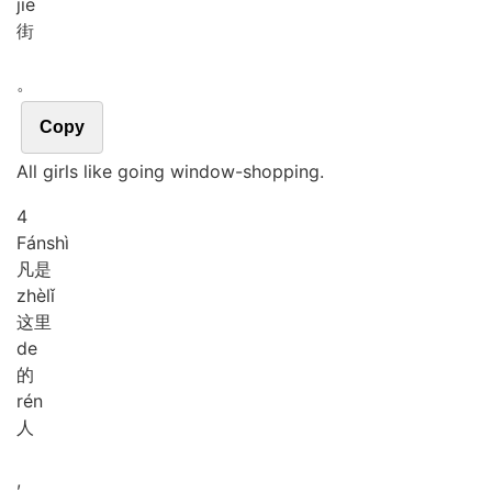
jiē
街
。
Copy
All girls like going window-shopping.
4
Fán
shì
凡是
zhè
lǐ
这里
de
的
rén
人
,