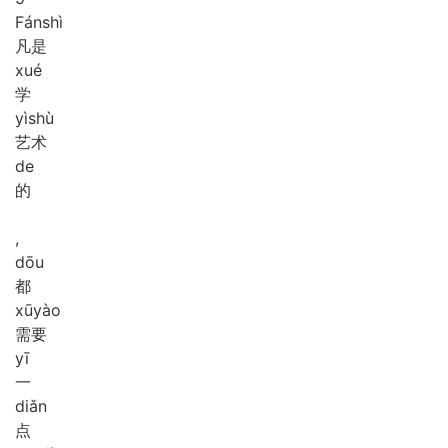
Fán
shì
凡是
xué
学
yì
shù
艺术
de
的
,
dōu
都
xū
yào
需要
yī
一
diǎn
点