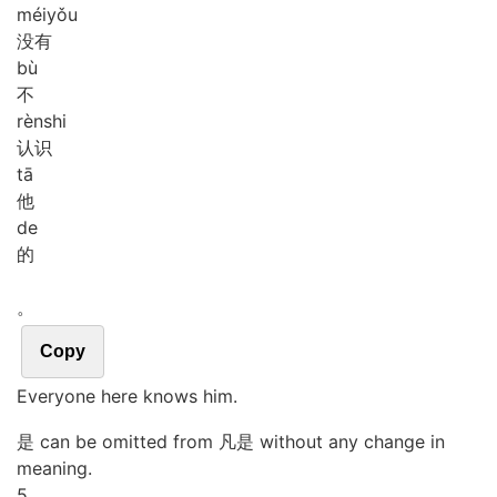
méi
yǒu
没有
bù
不
rèn
shi
认识
tā
他
de
的
。
Copy
Everyone here knows him.
是 can be omitted from 凡是 without any change in
meaning.
5