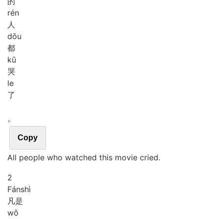
的
rén
人
dōu
都
kū
哭
le
了
。
Copy
All people who watched this movie cried.
2
Fán
shì
凡是
wǒ