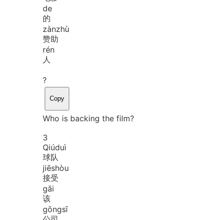
de
的
zàn
zhù
赞助
rén
人
?
Copy
Who is backing the film?
3
Qiú
duì
球队
jiē
shòu
接受
gāi
该
gōng
sī
公司