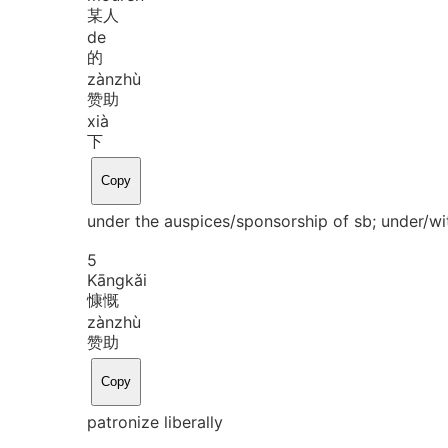
某人
de
的
zàn
zhù
赞助
xià
下
Copy
under the auspices/sponsorship of sb; under/wi
5
Kāng
kǎi
慷慨
zàn
zhù
赞助
Copy
patronize liberally