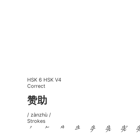
HSK 6
HSK V4
Correct
赞助
/ zànzhù /
Strokes