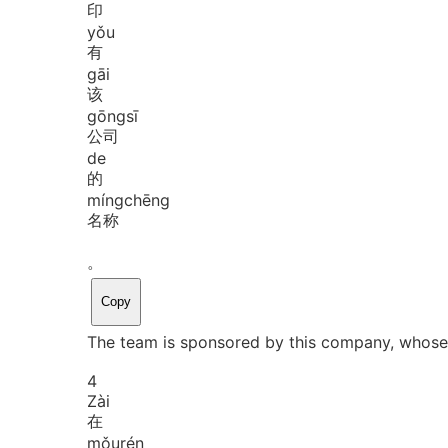
印
yǒu
有
gāi
该
gōng
sī
公司
de
的
míng
chēng
名称
。
Copy
The team is sponsored by this company, whose na
4
Zài
在
mǒu
rén