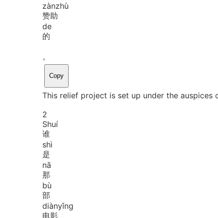
zàn
zhù
赞助
de
的
。
Copy
This relief project is set up under the auspices 
2
Shuí
谁
shì
是
nā
那
bù
部
diàn
yǐng
电影