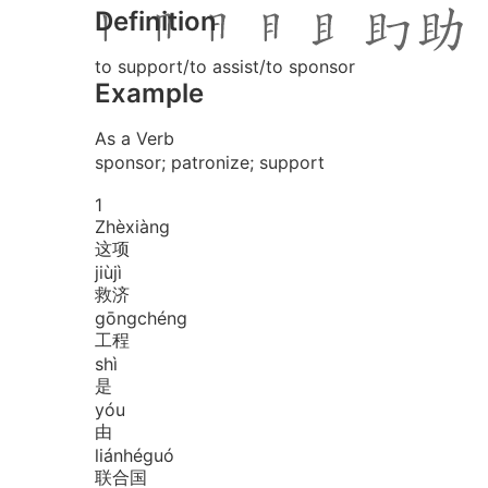
Definition
to support/to assist/to sponsor
Example
As a Verb
sponsor; patronize; support
1
Zhè
xiàng
这项
jiù
jì
救济
gōng
chéng
工程
shì
是
yóu
由
lián
hé
guó
联合国