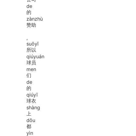
de
的
zàn
zhù
赞助
,
suǒ
yǐ
所以
qiú
yuán
球员
men
们
de
的
qiú
yī
球衣
shàng
上
dōu
都
yìn