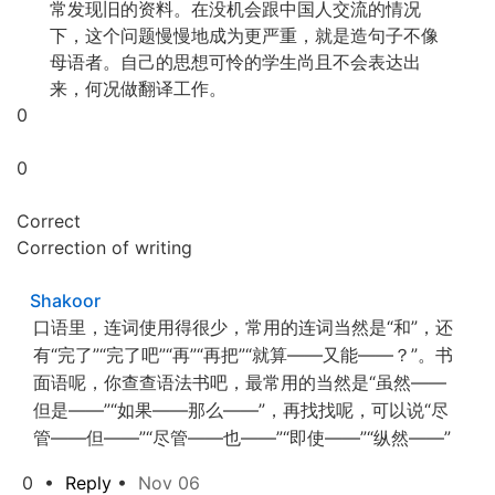
常发现旧的资料。在没机会跟中国人交流的情况
下，这个问题慢慢地成为更严重，就是造句子不像
母语者。自己的思想可怜的学生尚且不会表达出
来，何况做翻译工作。
0
0
Correct
Correction of writing
Shakoor
口语里，连词使用得很少，常用的连词当然是“和”，还
有“完了”“完了吧”“再”“再把”“就算——又能——？”。书
面语呢，你查查语法书吧，最常用的当然是“虽然——
但是——”“如果——那么——”，再找找呢，可以说“尽
管——但——”“尽管——也——”“即使——”“纵然——”
0
•
Reply
•
Nov 06